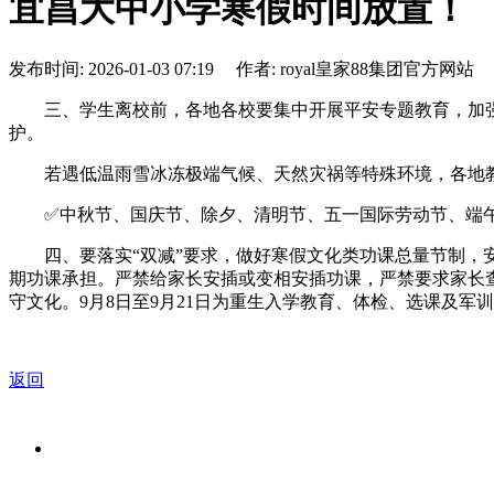
宜昌大中小学寒假时间放置！
发布时间: 2026-01-03 07:19 作者: royal皇家88集团官方网站
三、学生离校前，各地各校要集中开展平安专题教育，加强
护。
若遇低温雨雪冰冻极端气候、天然灾祸等特殊环境，各地教
✅中秋节、国庆节、除夕、清明节、五一国际劳动节、端午节按国
四、要落实“双减”要求，做好寒假文化类功课总量节制，安
期功课承担。严禁给家长安插或变相安插功课，严禁要求家长
守文化。9月8日至9月21日为重生入学教育、体检、选课及军训时
返回
关于我们