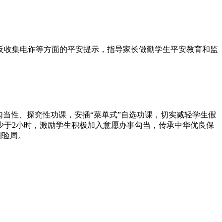
收集电诈等方面的平安提示，指导家长做勤学生平安教育和监
当性、探究性功课，安插“菜单式”自选功课，切实减轻学生假
少于2小时，激励学生积极加入意愿办事勾当，传承中华优良保
测验周。