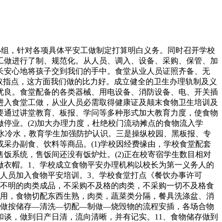
机制，让大师配合把好食物平安卫生关。我们成立了由校工会干部、家长代表、教师代表、学生代表等构成的膳管会，按期举行碰头会，监视以收费尺度、成本利润节制、饭菜质量、开支布局为沉点，行使对食堂的监视、查抄等本能机能。（5）从业人员持证上岗，规范操做。食堂从业人员按期加入卫生防疫部分体检取食物卫生学问培训，按穿戴工做服、工做帽，并能做到不留长发，不留长指甲，不戴手饰，留意小我卫生取卫生。有公用衣橱，小我衣物不带入食物处置区。每天不按期进行垃圾清理，食堂各个区域的卫生环境优良。严禁非食堂工做人员进入操做间。为师生的好处和身心健康，我校“公益性”准绳，按照“非营利性”要求，做到保本不营利，进行食堂成本零丁核算，以食堂日常运转经费出入均衡为方针。（1）饭菜的数量和质量，勤奋做到荤素合理搭配，品种丰硕多样，满脚学生身体健康成长的需要。为了加强食堂办理，园委会构成了由园长为第一义务人，副园长为分担及总务从任和从班教员配合担任的食堂食物平安带领小组，加强了日常平凡对食堂食物平安的监管和查抄力度，确保食堂食物平安工做做到位。我园的设备设备结构合理，有的食物原料存库房，食物加工操做间，食物发放及用餐场合，通过上学期暑假食堂改建工程的补葺，食堂各个操做间的安插根基达到的尺度，墙面、地面均利用合适的瓷砖贴面，达到防火、防潮，可清洗的要求，配备脚够的照明、通风、排烟安拆和无效的防蝇、防尘、防鼠、污水排放和根基合适卫生要求的存放烧毁物品的设备和设备。配有公用冷藏、洗涤、消毒设备。我园食堂表里比力整洁，卫生环境优良。一年来园带领、食堂担任人都把食堂的洁净卫生当成最主要的一项工做来抓。一是对、餐具的卫生有明白要求，实行卫生包干，专人担任，做到餐厅洁净划一，所有餐具洁净消毒。二是严酷按照食物平安法的要求，不采购、不加工、不发放变质食物。三是按期取不按期查抄相连系，由食堂办理员和保健大夫室每天按期查抄，园带领进行不按期抽查，对于不脚之处期限更正。四是严酷按照长儿园的食堂食物办理轨制施行各项工做，由食堂办理员监视施行，确保食物的平安，杜绝各项教师、长儿的事务发生。1。食物采购工做。严酷按照采购要求，由园委会甄选合适前提的商家，签定供货和谈配送各类食物及原材料、调味料，同时严酷把关质量，对于每天送来的物品进行查抄，做好验收、验发记实，同时正在食物加工好当前做好每天的样本留存。2。储存加工工做。对于食物的储存我们要求分类、分架、隔墙、离地存放，做到及时处置变质或跨越保质期的食物或调料。用于原料和食物的刀、墩、板、桶、盆、筐、抹布以及其它东西做到定位存放。伙食器具摆放划一有序，每天消毒。1。我园食堂工做人员每年进行健康查抄，全数持健康证上岗，同时经常加入食药监局的食物平安培训，长儿园每月两次的食物平安培训，控制了相关食物平安的根基要求。3。食堂工做人员有优良的卫生习惯，构成了明白的卫生保洁义务区，分工明白，能将长儿园的食堂卫生工做按要求做好每天的洁净消毒工做。我市工会所辖13个区县和3个开辟区工会，近年来，各区、县工会正在加强财政办理工做方面进行了一些无益的摸索，取得了必然成效，但也存正在一些问题，次要表示正在！区、县财务划拨工会经费尚未全数到位；部门区、县工会财政预算办理粗放、预算束缚不强、配套轨制还不完美；乡镇、街道、社区及新建企业工会会计根本工做亏弱等。这些问题取市场经济形势下工会工做的成长不相顺应，其短处日渐凸显，亟待改善和加强。目前正在我市十三个区、县工会中，城三区及雁塔区工会财务划拨工会经费相对处理得较好，其他区、县或只处理区、县工会机关人员的工会经费或定额划拨经费，取脚额划拨相差甚远，临潼区及3个开辟区至今尚未处理。税务代收工会经费后，各区、县及开辟区工会的建会率及工会经费收缴率取以往比拟有了大幅度提高，但仍然存正在经费收缴空白点。据查询拜访显示，碑林区工会所属下层单元已成立工会的有4000多家，而缴经费的只要1600多家，不到40%；雁塔区工会所属下层单元已成立工会的有多家，而缴经费的单元只要600多家，也只达到30%。有的区、县多年来没有制定相关的财政轨制，有的区、县财政轨制制定的不全面、财政报销及审批轨制不明白，特别贫乏预决算办理轨制，间接导致了经费收入随便性大。决算环境表白，有的区、县工会行政费、工会营业费超支达200%，有的经费收入不脚预算的5%。有的开辟区工会会计、出纳一人担任，不合适会计核算，财政办理根本亏弱。有的区、县审批报销法式中没有会计人员审核，经办人世接让带领签字报销，待会计人员做账时发觉问题，为时已晚。还有一些财政人员审核把关不严，存正在白条报账及无效单据报账的现象。有的未严酷施行现金办理，收入时超限额利用现金，发放物品未附发放明细单。我市区、县工会有181个乡镇、街道工会，零丁成立工会账户的单元很少，总体上不脚10%，工会办理经费的要求落实得欠好。地税代收后，工会组织迅猛成长，但也存正在集中建会、突击建会的环境。有的区、县工会审批工会组织不规范，2-3人就成立零丁的工会委员会，有的将49个单元构成一个结合会，这些单元既不正在一个地区，也无配合的行业特点，工会组织难以零丁成立银行账户，也难以对工会财政进行无效的办理和监视。有些区、县工会财政人员不具备响应专业学问，营业程度低，人员变更屡次，同时又身兼多职。加之有的财政人员义务认识不强，存正在会计核算不及时、科目利用不精确、凭证拆订不规范等现象。有的单元未制定单据的办理、利用轨制。收经费时每人一本收条，开出的收条无人监视和办理，有的长达数年单据和钱无法收回，同时还存正在提前开收条和单据丢失的现象。县级文化宫的财政人员很少加入营业培训，无法顺应财政办理工做成长的需要。地税代收后，各单元的经费收入次要分为三大块，即地税代收经费、财务划拨经费及自收经费。正在财务划拨工会经费问题上，各区、县工会都分歧程度地做了一些工做，但因为区、县财务比力坚苦，加之我们的协调沟通工做也不到位，导致财务划拨的工会经费不克不及全数到位。区、县及开辟区工会认为地税代收后经费曾经比本来多了，够花就行，认为税务局代收几多就收几多，收不上来也没有法子，催缴经费工做不到位。有些单元趁着税务局抓的不严，工会经费想交几多就交几多，有些单元以至不向税务部分申报缴纳工会经费。地税代收工会经费的消息化、收集化工做未步入正轨，财政人员每次对代收消息进行手工分类及汇总，如许就很难及时控制应缴未缴及未脚额缴纳单元的消息，工做效率不高。一是多年来对若何管好、用好工会经费注沉不敷，没有制定响应的轨制来确保工会经费的合理、无效利用；二是县级工会财政人员大多缺乏专业学问，加之培训工做未能跟上，因而，县、区工会财政工做不克不及顺应形势成长的要求。我市工会所辖13个区县和3个开辟区工会。近年来，各区、县工会正在加强财政办理工做方面进行了一些无益的摸索，取得了必然成效，但也存正在一些问题，次要表示正在！区、县财务划拨工会经费尚未全数到位；部门区、县工会财政预算办理粗放、预算束缚不强、配套轨制还不完美；乡镇、街道、社区及新建企业工会会计根本工做亏弱等。这些问题取市场经济形势下工会工做的成长不相顺应，其短处日渐凸显，亟待改善和加强。目前正在我市十三个区、县工会中，城三区及雁塔区工会财务划拨工会经费相对处理得较好，其他区、县或只处理区、县工会机关人员的工会经费或定额划拨经费，取脚额划拨相差甚远，临潼区及3个开辟区至今尚未处理。税务代收工会经费后，各区、县及开辟区工会的建会率及工会经费收缴率取以往比拟有了大幅度提高，但仍然存正在经费收缴空白点。据查询拜访显示，碑林区工会所属下层单元已成立工会的有4000多家，而缴经费的只要1600多家，不到40%；雁塔区工会所属下层单元已成立工会的有多家，而缴经费的单元只要600多家，也只达到30%。有的区、县多年来没有制定相关的财政轨制，有的区、县财政轨制制定的不全面、财政报销及审批轨制不明白，特别贫乏预决算办理轨制，间接导致了经费收入随便性