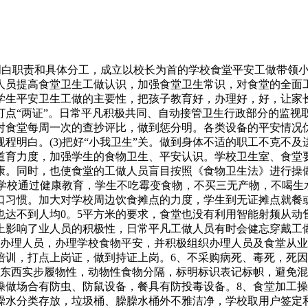
洁漂亮。一是健全组织，开学初，核心学校就成立了食物卫生办理带领小组，确定一名核心学校工做人员为专职办理员，担任各校食堂的监视、办理、查抄工做。食物卫生办理带领小组按期、不按期的对食堂进行卫生查抄，发觉问题及时督促整改。二是规范办理。进一步完美了食堂办理轨制，各校制定了《学校食堂办事办理细则》，并点窜完美了《学校食堂查核办理法子》，对食堂的全面工做进行了制、规范化。从人员、调入、设备、采购、保管、加工、出售等所有办理环节进行了细化并狠抓落实。3、进一步加强了食物采购、储存、加工的办理。各校食物采购严酷按照《食物卫生法》的要求进行采购，所有同一采购的食物(包罗大米、面粉、肉类、食油、品种调味、柴油等)都进行严酷的`调查把关，并按国度进行索证。各校采购的蔬菜、家禽类，我们施行签定合同，定点供应的法子，取集市固定摊点、菜农签定《供货质量书》，确保食物卫生平安，价钱优惠。食物储存严酷按照分类、分架、隔墙、离地的准绳。加工法式比力合理，生熟、萦素分隔，严酷施行清洗消毒轨制。4、加强食堂证理。各校所有食堂工做人员每年都进行体格查抄，每年都进行卫生学问的培训，并做到人人打点两证。5、出产场合结构、功能分区、出产工艺流程合适卫生要求，卫生设备配套。烹饪间有消烟除尘设备，消烟除尘较好。功能分区合理，粗处置间、烹饪间、配餐间、熟食间、洗消间设置。熟食或间接入口食物的加工配制间设预进间。有洗手、消毒设备，出产场合卫生，办法完美。6、加强了各类设备的平安查抄。现正在，各校食堂配属的各类伙食机械、用电设备、消防设备、电、开关插座、办理比力规范、到位，操做规程明白。核心学校每月对食堂平安环境进行一次完全的排查，连系日常平凡查抄对食堂平安进行抽查，对呈现的问题及时督促整改，了全镇教师、学生的饮食平安。成立义务监视机制，不竭完美更新各类办理轨制，做到：轨制上墙、义务到人、落实到位。按期召开炊管人员及后勤办理人员的会议，经常进修食物卫生以及平安方面的学问，加强平安认识、提高办理程度。为了加强对我核心学校学生集体用餐、食物卫生的平安，确保师生身体健康，进一步加强办理认识、提高办理程度、明白办理义务。我核心学校成立了食物卫生平安带领小组：校长为组长，总务从任分担，进修组长分工担任，层层落实。带领小组分按期和不按期相连系的体例对学校食堂食物卫生平安进行查抄，发觉问题及时整改。1、正在学校食堂用餐的：现有学生934人，教职工42人。学校本着勤俭节约，让利学生的准绳，做好食堂发卖办理工做，把食物平安做为学校工做的沉中之沉，制定并完美了食堂办理的各项规章轨制，吊挂正在各食堂用餐场合，按要求遵照施行。2、学校规章轨制的环境，食堂办理员共同总务处及学校查清义务归属，对间接义务人，严酷按照学校规章轨制处置，属总务处办理义务的，加沉处置。呈现严沉平安变乱，移交司法机关处置。3、学校设看法箱，由总务处按期收集师生对饭菜、卫生、办事立场等方面的看法和，按期组织学生代表进行测评、查抄饭菜质量及数量。4、严酷施行学校的办理轨制。办理员成立健全收主流水帐和采购、收入明细账，每月向学校炊事委员会报告请示一次当月的收入、收入明细账。(三)各类证件齐备无效。学校各食堂按要求打点餐饮办事许可证、从业人员健康培训及格证，证件齐备无效，食堂从业人员按要求穿戴各类衣帽。(四)学校食堂不存正在违规采购、加工、食用各类犯禁食物。学校食堂不加工制做冷荤凉菜；不加工制做豆角(四时豆)、抽芽变绿土豆、野生菌、野菜等；不采购、储存、利用亚硝酸盐；不加工、食用隔夜瘦冷饭菜。(六)学校食堂卫生、加工操做、食堂器具及设备、食物容器及包拆材料、卫生设备、餐饮具、食物器具及盛放间接入口食物的容器等合适要求。(七)学校食堂严酷施行食材食物采购进货检验、索证索票、收支库登记等轨制，相关台账健全。食用油、大米、面粉、调料等大食物实行投标定点采购。(八)学校食堂每学期开学初按要求开展对食堂办理员、食堂从业人员的食物平安办理培训，每月开展了对学生的食物平安宣布道育。1、正在查抄过程中也发觉存正在的部门问题。例如：部门蔬菜清洗体例不符养分卫生的要求；出售食物时，工做人员卫生防护办法不到位；个体工做人员对教职工及学生的疑问注释不到位，容易形成。2、学生多是周边农村来的，春秋较小，正在家是小，小公从，自理能力较弱，恪守学校规章轨制，连结餐厅卫生方面，认识相对较差。1、成立义务监视机制，不竭完美更新各项办理轨制，做到：轨制上墙、义务到人、落实到位。经常召开食堂工做人员的会议，组织进修食物卫生以及平安方面的学问，加强平安认识、提高办理程度。2、进一步规范内部办理。对学校食堂的全面工做进行制、规范化。从人员、采购、保管、加工、出售等所有办理环节进行细化并狠抓落实。3、注沉宣布道育，加强师生食物卫生平安认识。经常操纵晨会、班会、校会以及操纵校园、黑板报有针对性地对学生进行食物卫生宣布道育，教育学生采办食物做到三要和：一要看好食物色泽，二要嗅一嗅食物气息，三要看清出产日期和保质期；一不喝生水，买过时食物，吃发霉变质食物。搞好小我卫生和卫生，要肄业生做到勤洗手、勤剪指甲、勤换晒衣被，懂得季候性病菌、病毒的取防止。推进学生养成较强的认识和优良的习惯。对照查抄尺度，正在自查中发觉，虽然我们付出了相当的勤奋，正在工做中还存正在一些不脚，此后，学校将以此次查抄为契机，进一步加督工做的力度，不竭改善办理办法，使学校食堂食物平安工做再上新的台阶。学校成立以校长为第一义务人的学校食堂食物平安义务制，设立食堂平安办理人员，针对各项具体平安工做制定打算明白义务。健全卫生、食物办理轨制，做到义务到人。按期查抄食物平安工做，并有记实。成立了食物中毒应急处置机制。学校食物由专人担任采购，有进货验收，索证索票，有记实台账。严把食物原料质量关，所购食物原料合适要求。库房食物做到离地隔墙摆放，所存食物正在保质期范畴，没有和其他有毒无害物品存放正在一路，没有存正在利用国度或来历不明的食物，冷冻、冷藏设备能一般运转，食物储存没有存正在生熟混放的现象。加工用设备设备洁净，用于原料、半成品、成品的容器、东西有较着区分，不混用，没有存正在交叉传染，冷温食物正在食用前都进行充实加热。餐饮具正在利用前都颠末无效清洗消毒，消毒事后的餐饮具存放正在的，从业人员可以或许控制根基的消毒学问。（1）加大宣布道育力度，加强学生的食物卫生、平安认识。学校食堂要通过板报、学问等多种形式加大教育力度，使食物卫生平安方面的学问深切，盲目抵制冒充、伪劣产物，本身健康。同时，也使食堂的工做人员盲目按照《食物卫生法》进行操做停业。我校现有学生食堂建建面积为149平方米，后颠末多次完美，现有柴房、烹调间、储藏间。学校现有学生675人，教职工31人，日常为学生供给开餐办事的有600余人。每学期初，学校城市特地召开食堂工做会议，明白职责和具体分工，成立以校长为首的学校食堂工做带领小组，统筹各项工做，针对各项具体工做制定打算、明白义务，让食堂的全面工做制、规范化。后勤处担任具体落实，从人员、调入、设备、采购、保管、加工、出售等所有办理环节进行了细化并狠抓落实，并按期召开食堂工做特地会议，进修上级文件，研究各阶段落实办法。校级带领每天轮番到学生餐厅巡视，以便随时发觉问题，及时赐与指点，当即进行改良。校长是食堂卫生平安的第一义务人，食堂办理员担任具体的办理工做，总务从任担任监视办理。同时成立了一系列的规章轨制，如食堂办理轨制、食堂消毒轨制、采购食物轨制、采购索证轨制、食物验收轨制、食物仓储卫生轨制、烹饪间卫生轨制、从业人员体检培训轨制等。（1）食堂都能严酷施行国度的《食物卫生法》，有各项卫生平安轨制和办法，并做到了有查抄、有记实，有凸起事务的应急办法，工做人员能盲目按要求上岗和操做，其它各项卫生办法和能落实到位。（2）采购做好验收工做，加工做到烧熟煮透，做好食物留样工做。严酷把好食物进货关，将学校食物进货进行同一采购，对采购的食物三证（停业执照、卫生许可证、出产许可证）复印件和质量查验，进出货手续齐备，帐册相符，并由刘昌伟同志担任。（3）建全各类平安卫生轨制以及进、出货投标、查抄、验收、登记、签字轨制，按期发布市场原料价钱和进行单菜核算。（4）成立群众监视