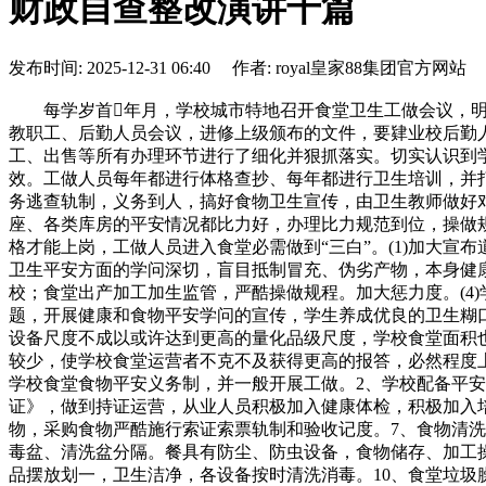
财政自查整改演讲十篇
发布时间: 2025-12-31 06:40 作者: royal皇家88集团官方网站
每学岁首年月，学校城市特地召开食堂卫生工做会议，明白职责和具体分工，成立以校长为首的学校食堂平安工做带领小组，针对各项具体平安工做制定打算明白义务。同时召开学校教职工、后勤人员会议，进修上级颁布的文件，要肄业校后勤人员提高食堂卫生工做认识，加强食堂卫生常识，对食堂的全面工做进行了制、规范化。从人员、调入、设备、采购、保管、加工、出售等所有办理环节进行了细化并狠抓落实。切实认识到学生平安卫生工做的主要性，把孩子教育好，办理好，好，让家长安心地将孩子交到我们的手中。食堂从业人员证照齐备、无效。工做人员每年都进行体格查抄、每年都进行卫生培训，并打点“两证”。日常平凡积极共同、自动接管卫生行政部分的监视取指点，这方面我们做的比力好。成立健全的卫生办理轨制及义务逃查轨制，义务到人，搞好食物卫生宣传，由卫生教师做好对食堂每周一次的查抄评比，做到惩分明。各类设备的平安情况优良。食堂配备的各类器械、用电设备、消防设备、电、开关插座、各类库房的平安情况都比力好，办理比力规范到位，操做规程明白。(3)把好“小我卫生”关。做到身体不适的职工不克不及进入食堂工做，从业人员必需取得健康证及颠末食物卫生培训及格才能上岗，工做人员进入食堂必需做到“三白”。(1)加大宣布道育力度，加强学生的食物卫生、平安认识。学校卫生室、食堂要通过讲堂教育、板报、学问等多种形式加大教育力度，使食物卫生平安方面的学问深切，盲目抵制冒充、伪劣产物，本身健康。同时，也使食堂的工做人员盲目按照《食物卫生法》进行操做停业。(2)加大办理力度，杜绝校门流动摊点的食物流入学校；食堂出产加工加生监管，严酷操做规程。加大惩力度。(4)学校通过健康教育，学生不吃霉变食物，不买三无产物，不喝生水冷水，教育学生加强防护认识。三是操纵校园、黑板报、专题，开展健康和食物平安学问的宣传，学生养成优良的卫生糊口习惯。加大对学校周边饮食摊点的力度，学生到无证摊点就餐或采办副食、饮料等商品。(1)学校因经费缘由，学校食堂配套设备尺度不成以或许达到更高的量化品级尺度，学校食堂面积也达不到人均0。5平方米的要求，食堂也没有利用智能射频从动售饭系统，售饭间还没有饭炉灶。(2)正在校寄宿学生数目相对较少，使学校食堂运营者不克不及获得更高的报答，必然程度上影响了业人员的积极性，日常平凡工做人员有时会健忘穿戴工做衣帽。1、学校成立食物平安办理机构以校长为第一义务人的学校食堂食物平安义务制，并一般开展工做。2、学校配备平安办理人员，办理学校食物平安，并积极组织办理人员及食堂从业人员加入食物平安培训。3、学校食堂打点《餐饮办事许可证》，做到持证运营，从业人员积极加入健康体检，积极加入培训，打点上岗证，做到持证上岗。6、不采购病死、毒死，死因不明的肉类成品，不采购不及格的肉类，不采购一切不及格食物，采购食物严酷施行索证索票轨制和验收记度。7、食物清洗东西实步履物性，动物性食物分隔，标明标识表记标帜，避免混用，食物切配东西生熟，肉类，蔬菜类分隔，餐具洗涤盆、消毒盆、清洗盆分隔。餐具有防尘、防虫设备，食物储存、加工操做场合有防虫、防鼠设备，餐具有防投毒设备。8、食堂加工操做按储存—清洗—切配—制做—烧毁物的流程安插，各场合物品摆放划一，卫生洁净，各设备按时清洗消毒。10、食堂垃圾臊水分类存放，垃圾桶、臊臊水桶外不雅洁净，学校取用户签定和谈，做到日产日清，流向清晰，并有记实。11、食物储存做到干燥、避光、防潮、隔热、防鼠、防虫，实行分类存放，盛放东西洁净，而且按期进行清理消毒。为加强长儿园办理，提高平安卫生认识，营制优良的、协调的校园。学校持久以来把平安卫生工做放正在第一位，抓日常平凡，沉细节。按照上级，我园食堂食物平安工做带领小组对园内的食堂食物平安工做展开了全面、认实的自检自查，现将自检自查环境演讲如下：多年来，我园一曲把食堂食物平安、流行症防控、学生饮食卫生和校园平安工做做为学校工做的沉中之沉来抓，学校安稳树立平安第一、健康第一的指点思惟，成立了一支以田景桃为第一义务人，林泽怯次要担任的办理步队，办理人员分工逐层细化，明白义务从体，层层签定义务状。明白谁出问题谁担任的义务逃查轨制。针对我园食堂工做人员不克不及不变、监管存缝隙等环境，制定了监视轨制，强化过程办理，发觉问题及时整改，把食堂食物平安事务力争降到零。为把工做做得更好，我们正在每学岁首年月特地召开食堂食物平安工做会议、长儿园教职工、后勤人员会议，进修上级颁布的文件，要肄业校后勤人员提高食物食堂平安工做认识，加强食堂卫生常识，切实认识到学生平安卫生工做的主要性，把孩子教育好，办理好，好，让家长安心地将孩子交到我们的手中。学校组织相关人员认实进修《食物平安法》、《学校食堂取学生集体用餐卫生办理》以及上级教育行政部分相关通知取。正在全校开展食物平安宣传勾当，以板报、宣传栏等形式宣传食物平安，勤奋形人讲平安、人人监视平安的校园空气。严酷落实学校制定的各项食物卫生轨制，勤奋做到常规化。日常平凡正在采购物品时严酷要求食堂定点采购、凭证、登记制册。利用的食物原料、佐料、食物添加剂、包拆成品的食物，鸡鱼肉类、蔬菜类等正在入库前验货，对于不新颖，过时，霉变的一概杜绝入库和利用。每顿的饭菜都要留样待验，并做细致的记实，对卖不完的剩饭剩菜必需全数做为垃圾除理掉，毫不留到下一顿。我园的食堂设备设备以及水源不存正在平安现患，我园的食堂蓄水池等供水设备运转一般。加强我园食堂从业人员办理，做好卫生学问培训工做。新学期开学，园长多次召集食堂工做人员进修相关平安卫生方面的学问，要求工做人员规范操做，遵生办理轨制，使食堂操做人员控制了食物卫生平安的根基要求，养成了优良的小我卫生习惯，上班期间穿戴洁净的工做衣帽，勤洗手及剪指甲，不穿拖鞋，不准工做人员正在食堂内抽烟、随地吐痰和乱扔垃圾。积极共同食物药品监视部分和质量手艺监视局对我园食堂卫生取设备的查抄，虚心地听取了专家们提出的贵重，及时进行整改，消弭了可能发生的平安现患。为了改善食堂，我园投入大量资金，改善学生食堂硬件前提。购买了餐具、厨具、消毒柜，防食物变质的冰柜，每顿对所有餐具及厨具进行消毒后保洁。食堂整洁。加工间生、熟食物分隔，荤、素食物分隔，加工生熟食物的容器、东西分隔，食物分类存放，库房堆放食物隔墙离地。1、加大宣布道育力度，加强学生的食物卫生、平安认识。我园将通过讲堂教育、板报等多种形式加大教育力度，使食物卫生平安方面的学问深切，盲目抵制冒充、伪劣产物，本身健康。同时，也使食堂的工做人员盲目按照《食物卫生法》进行操做停业。2、加大办理力度，杜绝校门外流动摊点的食物流入长儿园；食堂出产加工加生监管，严酷操做规程。4、学校通过健康教育，学生不吃霉变食物，不买三无产物，不喝生水冷水，教育学生加强防护认识。为了加强对学生集体用餐、食物卫生的平安工做的办理，确保师生身体健康，进一步加强办理认识、提高办理程度、明白办理义务。核心学校成立食堂食物卫生平安查抄小组。学校于20xx年11月1日召开了校长加入的食堂卫生平安工做专题会议，对此次食堂卫生平安自查工做进行了具体的放置，并成立了学校食堂卫生平安工做带领小组。实正做到了带领包挂，要求明白，各负其责，义务到人。11月1日3日由核心学校校长牵头挂帅，各校担任人、食堂办理人员积极参取共同，对各校食堂、小卖部等进行全面的查抄，特别对食物卫生、餐饮人员的小我卫生、饮用水卫生、卫生、流行症防治取办理情况、食堂用电平安进行了全面详尽的排查。排查竣事后，及时进行整改，制定详实的整改改办法，进一步完美各类规章轨制，对存正在问题能处理的及时处理，临时有坚苦的及时向上级部分报告请示，并采纳无效办法杜绝现患。核心学校又于11月7日组织相关人员对整改环境进行了复查。自查工做的开展，进一步明白相关人员的义务，提高认识，进一步加强了食堂办理人员、食堂工做人员的法令认识和义务认识。1、健全食堂卫生设备。各学校投入资金，采办了一批食堂设备设备，进一步完美了食堂卫生设备。目前食堂功能齐备、防蝇、防尘、防鼠等设备健全，各加工区结构合理，四周整