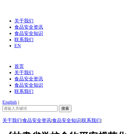
关于我们
食品安全资讯
食品安全知识
联系我们
EN
首页
关于我们
食品安全资讯
食品安全知识
联系我们
English
|
关于我们
|
食品安全资讯
|
食品安全知识
|
联系我们
|