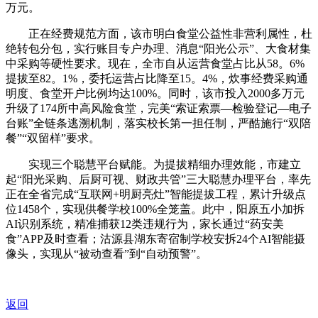
万元。
正在经费规范方面，该市明白食堂公益性非营利属性，杜
绝转包分包，实行账目专户办理、消息“阳光公示”、大食材集
中采购等硬性要求。现在，全市自从运营食堂占比从58。6%
提拔至82。1%，委托运营占比降至15。4%，炊事经费采购通
明度、食堂开户比例均达100%。同时，该市投入2000多万元
升级了174所中高风险食堂，完美“索证索票—检验登记—电子
台账”全链条逃溯机制，落实校长第一担任制，严酷施行“双陪
餐”“双留样”要求。
实现三个聪慧平台赋能。为提拔精细办理效能，市建立
起“阳光采购、后厨可视、财政共管”三大聪慧办理平台，率先
正在全省完成“互联网+明厨亮灶”智能提拔工程，累计升级点
位1458个，实现供餐学校100%全笼盖。此中，阳原五小加拆
AI识别系统，精准捕获12类违规行为，家长通过“药安美
食”APP及时查看；沽源县湖东寄宿制学校安拆24个AI智能摄
像头，实现从“被动查看”到“自动预警”。
返回