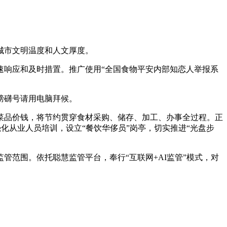
城市文明温度和人文厚度。
响应和及时措置。推广使用“全国食物平安内部知恋人举报系
磅礴号请用电脑拜候。
品价钱，将节约贯穿食材采购、储存、加工、办事全过程。正
强化从业人员培训，设立“餐饮华侈员”岗亭，切实推进“光盘步
范围。依托聪慧监管平台，奉行“互联网+AI监管”模式，对