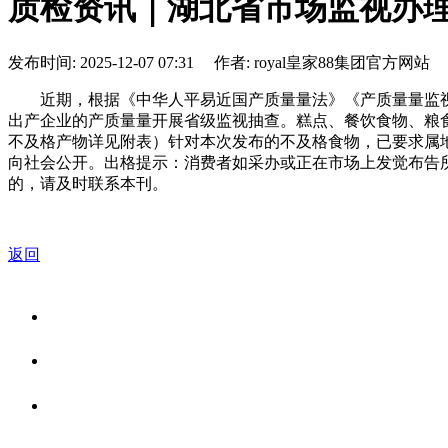
质检资讯｜湖北省市场监视办
发布时间: 2025-12-07 07:31 作者: royal皇家88集团官方网站
近期，根据《中华人平易近国产质量量法》《产质量量监视抽
出产企业的产质量量开展省级监视抽查。糕点、餐饮食物、粮食
不及格产物详见附表）针对本次发布的不及格食物，已要求属
向社会公开。出格提示：消费者如采办或正在市场上发觉布告所
的，请及时联系本刊。
返回
关于我们
食品安全资讯
食品安全知识