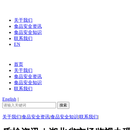
关于我们
食品安全资讯
食品安全知识
联系我们
EN
首页
关于我们
食品安全资讯
食品安全知识
联系我们
English
|
关于我们
|
食品安全资讯
|
食品安全知识
|
联系我们
|