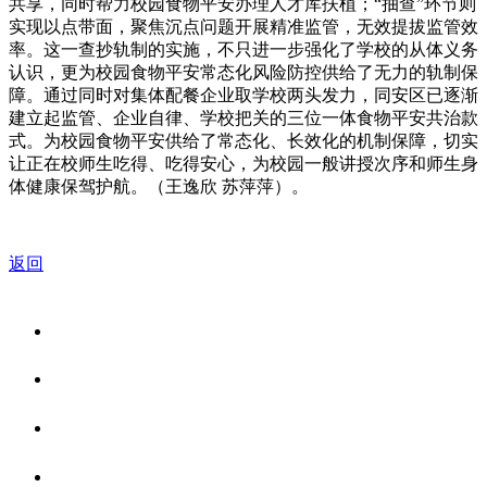
共享，同时帮力校园食物平安办理人才库扶植；“抽查”环节则
实现以点带面，聚焦沉点问题开展精准监管，无效提拔监管效
率。这一查抄轨制的实施，不只进一步强化了学校的从体义务
认识，更为校园食物平安常态化风险防控供给了无力的轨制保
障。通过同时对集体配餐企业取学校两头发力，同安区已逐渐
建立起监管、企业自律、学校把关的三位一体食物平安共治款
式。为校园食物平安供给了常态化、长效化的机制保障，切实
让正在校师生吃得、吃得安心，为校园一般讲授次序和师生身
体健康保驾护航。（王逸欣 苏萍萍）。
返回
关于我们
食品安全资讯
食品安全知识
联系我们