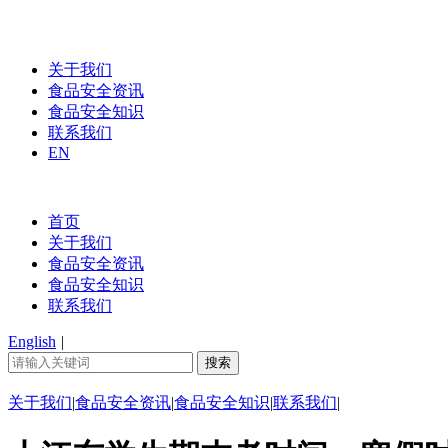
关于我们
食品安全资讯
食品安全知识
联系我们
EN
首页
关于我们
食品安全资讯
食品安全知识
联系我们
English
|
关于我们
|
食品安全资讯
|
食品安全知识
|
联系我们
|