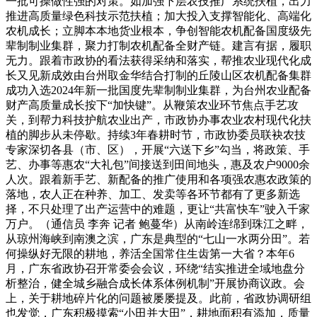
一批可操做性强的对策。如加强下层农技推广系统扶植，出力
推进高质量绿色科技示范扶植；加大投入支撑智能化、高端化
农机成长；立脚本本地货业根本，争创智能农机配备国度级先
辈制制业集群，聚力打制农机配备全财产链。建言有据，履职
无力。跟着市政协的看法获得采纳和落实，帮推农业现代化成
长又见新成效由台州取金华结合打制的丘陵山区农机配备集群
成功入选2024年新一批国度先辈制制业集群，为台州农业配备
财产高质量成长按下“加快键”。从鞭策农业环节焦点手艺攻
关，到帮力科技护航农业出产，市政协办事农业农村现代化扶
植的脚步从未停歇。持续3年春耕时节，市政协委员联袂农技
专家深切各县（市、区），开展“六送下乡”勾当，将政策、手
艺、办事等惠农“大礼包”间接送到田间地头，惠及农户9000余
人次。跟着新手艺、新配备的推广使用和各项强农惠农政策的
落地，农人正在种养、加工、发卖等各环节都有了更多新选
择，不只处理了出产运营中的难题，更让“共富快车”驶入千家
万户。（通信员 李奔 记者 鲍蔓华）从南岭连绵到珠江之畔，
从琼州海峡到南澳之滨，广东是典型的“七山一水两分田”。若
何操纵好无限的耕地，养活全国常住生齿第一大省？本年6
月，广东省政协召开常委会会议，环绕“结实推进全域地盘分
析整治，健全城乡融合成长体系体例机制”开展协商议政。会
上，关于耕地碎片化的问题被屡屡提及。此前，省政协调研组
也发觉，广东积极摸索“小田并大田”，耕地面积有添加，质量