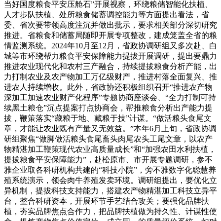
当好国度粮食平安压舱石”开展视察，环绕粮储智能化扶植、
人才步队扶植、处所粮食储蓄调控能力等方面提出看法，省
委、省次要带领高度注沉并做出批示，要求相关部分深切研究
推进。省粮食和储蓄局随即开展专项整改，建成笼盖全省的粮
情监测系统。2024年10月至12月，省政协调研组又多次赴、白
城等市环绕帮力粮食平安保障能力提拔开展调研，提出要鼎力
推进农业现代化和农村三产融合，持续提拔粮食分析产能，出
力打制农业及农产物加工万亿级财产，推进村落全面复兴、推
进农人持续增收。此外，省政协还积极组织召开“推进农产物
深加工加速农业财产化程序”专题协商座谈会、“全力打制可持
续黑土粮仓”沉点提案打点协商会，帮推粮食分析出产能力提
拔，鞭策落实“藏粮于地、藏粮于技”计谋。“做活粮头食尾文
章，才能让农业既有产量又无效益。”本年6月上旬，省政协调
研组聚焦“做脚做活粮头食尾畜头肉尾农头工尾文章，以农产
物精湛加工鞭策现代农业高质量成长”和“加强农田水利扶植，
提拔粮食平安保障能力”，赴松原市、市开展专题调研，参不
雅企业取各科研机构共建的“科技小院”，旁不雅数字化聪慧养
殖系统演示，领会肉牛养殖发卖环境。调研组提出，要优化立
异机制，提拔科技支持能力，搭建农产物精湛加工科技立异平
台，整合科研资本，开展环节手艺结合攻关；要强化品牌扶
植，夯实品牌焦点合作力，把品牌扶植做为持久性、计谋性使