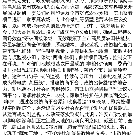
建言规划先行，政协聪慧融入良田沃野。淮安市政协持续两年
将高尺度农田扶植列为沉点协商议题，组织农业农村界委员开
展深度调研。委员们的脚印遍及全市沉点农业乡镇，实地察看
项目进展，取家庭农场、专业合做社等新型运营从体座谈交
换，累计构成20余份高质量调研演讲。此中，“统筹项目资
金，加大高尺度农田投入”“成立管护长效机制，确保工程持久
阐扬效益”等被间接采纳，无效鞭策了全市高尺度农田扶植从
零星实施迈向全体推进、系统结构。强化监视，政协担任合力
建牢耕地红线。守住耕地数量，更需提拔耕地质量。市政协组
建专项监视小组，采纳“两曲”体例，曲插项目现场，控制实正
在环境。针对部门地域根基农田呈现的“非粮化”倾向，委员们
及时提出“成立耕地弥补激励机制”等，鞭策全市开展专项查
抄。这种“钉钉子”式的监视，持续传导压力，让耕地红线实正
成为带电的“高压线”。搭建协商平台，政协劣势凝结护地合
力。耕地离不开社会的普遍参取。市政协立异操纵“码”上议协
商平台，邀请种粮大户、农技专家取部分担任人面临面交换。
3年来，通过各类协商平台累计收集看法1180余条，鞭策处理
现实问题67个，逐渐建立起全社会配合守护耕地的优良款式。
从建言规划到监视，从政策落实到凝结共识，淮安市政协的履
职脚印深深印刻正在江淮大地的万顷良田之间。截至目前，全
市已建成高尺度农田576万亩，粮食产能提拔15%以上，实正
实现了“藏粮于地”。“守护耕地红线是政协的义务。”市政协戚