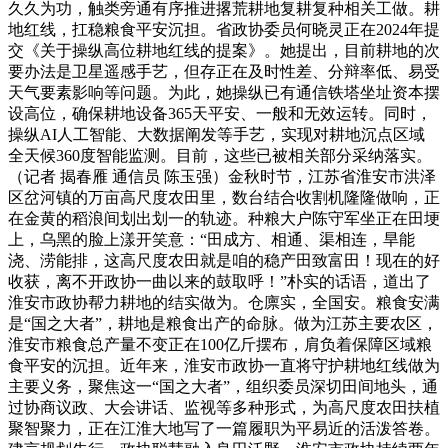
久久为功，触类旁通有序推进撂荒耕地复耕复种相关工做。耕
地红线，扛稳粮食平安沉担。省政协委员何晓灵正在2024年提
交《关于操纵高位耕地红线的提案》。她提出，目前耕地的次
要办法是卫星遥感手艺，但存正在及时性差、分辩率低、易受
天气要素影响等问题。为此，她操纵已有通信铁塔坐址资本摆
设高位，确保耕地设备365天平安、一般和无效运转。同时，
操纵AI人工智能、大数据阐发等手艺，实现对耕地沉点区域
全天候360度智能监测。目前，这些已被相关部分采纳落实。
（记者 揭春雁 通信员 陈玉强）金秋时节，江苏省淮安市洪泽
区岔河镇的万亩高尺度农田里，数台结合收割机隆隆做响，正
在金黄的稻浪间划出划一的轨迹。种粮大户陈守军坐正在田埂
上，乌黑的脸上漾开笑意：“田成方、相通、渠相连，旱能
浇、涝能排，这高尺度农田就是咱的稳产田致富田！现在的好
收获，离不开政协一曲以来的鼓取呼！”朴实的话语，道出了
淮安市政协帮力耕地的结实做为。仓廪实，全国安。粮食安满
是“国之大者”，耕地是粮食出产的命脉。做为江苏主要农区，
淮安市粮食总产量不变正在100亿斤摆布，肩负着保障区域粮
食平安的沉担。近年来，淮安市政协一直将守护耕地红线做为
主要义务，聚焦这一“国之大者”，组织委员深切田间地头，通
过协商议政、大会讲话、监视等多种形式，为高尺度农田扶植
聚智聚力，正在江淮大地写了一篇履职为平易近的活泼答卷。