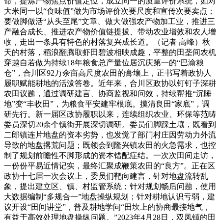
命，提炼产物焦点价值定位，成立同一的质量评价系统，如对
大米同一以“食味值”做为市场评价次要尺度和宣传次要卖点；
要做脚做活“从头至尾”文章、做大做强农产物加工业，推进三
产融合成长、推进农产物价值链提拔、带动农业增效和农人增
收，走出一条具有特色的村落复兴成长道。（记者 高峰）秋
天的村落，稻浪翻腾取虾田碧波相映成趣，平整的田垄间农机
穿越自若做为持续18年粮食总产量位居沉庆第一的“巴渝粮
仓”，合川区92万余亩高尺度农田的膏壤上，正书写着政协人
履职赋能耕地的活泼答卷。近年来，合川区政协以钉钉子深耕
农田议题，通过调研建言、协商监视和问效，持续帮推“沉睡
地”变“丰收田”，为粮食平安建牢根底。摸清良田“家底”，调
研先行。新一届区政协履职以来，连续组织农业、环保等范畴
委员深切20余个镇街开展深切调研。委员们脚踩土壤，既看到
二郎镇连片地盘的资本劣势，也发觉了部门村庄因劳动力外流
导致的地盘撂荒问题；既领会到隆兴镇农田的火急需求，也控
制了规划前瞻性不脚形成的资本错配症结。一次次田间走访，
一份份平易近情记实，最终汇聚成鞭策农田的“良方”。正在区
政协十七届一次会议上，委员们靶向建言，针对地盘流转乱
象，提出建立区、镇、村监管系统；针对规划畅后问题，使用
大数据编制“多规合一”地盘操纵规划；针对耕地认识亏弱，建
议开设“田间讲堂”，普及耕地学问“田坎上的协商最接地气，
有益于高效处理地盘操纵问题。”2023年4月28日，双凤镇的田