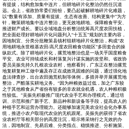
有提拔，结构愈加集中连片，但耕地碎片化整治仍然任沉道
远。会上，省政协常委们纷纷，要凸起破解耕地碎片化难题，
以“数量有添加、质量有提拔、生态有改善、结构更集中”为方
针，鞭策耕地集中连片整治，更无效地耕地、保障粮食平安、
推进财产成长。要以全域地盘分析整治统筹高尺度农田扶植，
把全面处理好耕地碎片化问题列入“十五五”规划的主要内容，
因地制宜、分类分批鞭策县镇村组耕地碎片化整治，构成“农
用地耕地永世根基农田/高尺度农田粮食功能区”多田套合的操
纵款式。除了耕地碎片化，撂荒地整治也是一场关乎国度粮食
平安、农业可持续成长和村落复兴计谋实施的攻坚和。省政协
委员吴振先持久扎根农业农村，他察看到，广东正在整治撂荒
地复耕复种工做中遍及存正在成效巩固难的问题，通过强化地
盘法律查抄，出台农田抛荒机制等体例，多措并举开展撂荒地
整治，严酷落实耕地义务。“因为种粮效益过低，加之广东较
之于其他粮食从产省份有较多的非农就业机遇，农人种粮积极
性较低。”吴振先积极推广现代农业手艺和办理模式，通过培
训、示范和推广新手艺、新品种和新设备等手段，提高农人的
种植手艺和运营办理能力。还能够加速完美农业社会化办事系
统，推进小农户取现代农业的无机跟尾。吴振先的获得了省农
业农村厅等相关部分的高度注沉，暗示将采纳行之无效的办
法，因地制宜、先易后难、分类指点、稳慎推进、分析施策、