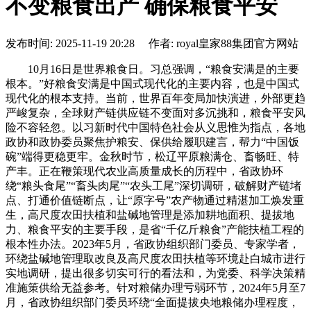
不变粮食出产 确保粮食平安
发布时间: 2025-11-19 20:28 作者: royal皇家88集团官方网站
10月16日是世界粮食日。习总强调，“粮食安满是的主要
根本。”好粮食安满是中国式现代化的主要内容，也是中国式
现代化的根本支持。当前，世界百年变局加快演进，外部更趋
严峻复杂，全球财产链供应链不变面对多沉挑和，粮食平安风
险不容轻忽。以习新时代中国特色社会从义思惟为指点，各地
政协和政协委员聚焦护粮安、保供给履职建言，帮力“中国饭
碗”端得更稳更牢。金秋时节，松辽平原粮满仓、畜畅旺、特
产丰。正在鞭策现代农业高质量成长的历程中，省政协环
绕“粮头食尾”“畜头肉尾”“农头工尾”深切调研，破解财产链堵
点、打通价值链断点，让“原字号”农产物通过精湛加工焕发重
生，高尺度农田扶植和盐碱地管理是添加耕地面积、提拔地
力、粮食平安的主要手段，是省“千亿斤粮食”产能扶植工程的
根本性办法。2023年5月，省政协组织部门委员、专家学者，
环绕盐碱地管理取改良及高尺度农田扶植等环境赴白城市进行
实地调研，提出很多切实可行的看法和，为党委、科学决策精
准施策供给无益参考。针对粮储办理亏弱环节，2024年5月至7
月，省政协组织部门委员环绕“全面提拔央地粮储办理程度，