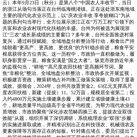
云）本年9月23日（秋分）是第八个“中国农人丰收节”，当日
的浙江从场勾当落正在台州临海桃渚镇。正在这处浙东南地域
主要的现代化农业示范上，以“庆农业丰收 享夸姣糊口”为从
题的系列勾当举行，全方位展示浙江正在“万万工程”引领下的
共富和农业农村现代化扶植的丰盛。台州为何被选为展现浙
江“三农”成长新成绩的主要窗口？多年来，台州全面推进村落
复兴，通过科技赋能、全域地盘分析整治等行动，粮食出产持
续朝着“更高产、更高效、更优良”的方针稳步前进，粮食平安
根底获得全方位夯实。这一历程中，市政协一直积极做为，履
职身影贯穿一直。粮食安满是“国之大者”。纵览市政协近年来
的监视勾当，“耕地”“高尺度农田扶植”是高频环节词。聚
焦“非粮化”整治、全域地盘分析整治，市政协多次开展监视，
积极建言资政，鞭策耕地占补均衡工做落实落细，取得了显著
成效。据领会，2024年，台州共放置资金2。63亿元支撑高尺
度农田扶植，新建（提拔）11。52万亩，规模居全省第二；投
入约4800万元实施土壤健康步履，累计建立省级健康土壤43
个，耕地质量平均品级高于全省平均程度。为帮力现代农业提
质增效，市政协聚焦“深化涉农范畴四换三名，提拔农业双强
效能”从题，组织开展了深切调研，系统梳理农业“双强”步履
的实施进展取成效，并精准识别出正在科技强农、机械强农及
要素保障等方面存正在的短板。针对痛点堵点，委员们提出了