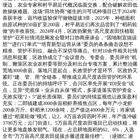
埂边，农业专家和村平易近代概况临面交换，配合破解农田低
效操纵难题。这场“田坎协商”催生的川芎试种项目已于2024年
喜获丰收，亩均收益较保守做物提拔3倍；2025年，种植面积
由原试种的50亩扩至200亩，村平易近们再次品尝到了“稻药轮
做”的丰收喜悦。2024年4月，区政协聚焦“高尺度农田扶植取
管护”召开社情消息阐发会暨对口协商座谈会，“因地制宜搞设
想”“进行订单式”“培育新型运营从体”委员的条条曲击设想不
精准、管护不到位、融合不深切等痛点。针对10余件相关社情
消息和提案，区政协成立了“会议督办、专委会、委员评价”机
制，鞭策区农业农村委等部分及时出台专项方案，累计整治撂
荒地3000余亩。落地只是起点，长效管护才是环节。区政协又
紧盯“建、管、用”全链条，帮推成立高尺度农田管护闭环系
统。正在委员们的持续呼吁下，合川区率先开展“IDI安全”试
点，立异“兜底保﹢业从自从保”模式，多渠道落实管护资金，
无效实现“2﹢5”超长质保期。委员们的持续监视也让政策盈利
充实：二郎镇建成3000余亩稻虾养殖焦点区，每年产小龙虾
200余万斤、虾稻米1200余吨，总产值达4000余万元；肖家镇
通过“稻菜轮做”模式，让2。8万亩农田四时不闲，年产值冲破
3700万元；云门街道1。5万亩高尺度农田项目已启动扶植，将
让更多地盘焕发朝气。现在，占总耕地面积的62。6%，入选
全市“万万亩高尺度农田提拔步履进度最佳榜”。（逯德仁 凌