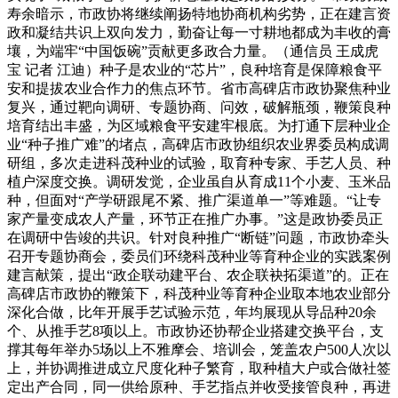
寿余暗示，市政协将继续阐扬特地协商机构劣势，正在建言资
政和凝结共识上双向发力，勤奋让每一寸耕地都成为丰收的膏
壤，为端牢“中国饭碗”贡献更多政合力量。（通信员 王成虎
宝 记者 江迪）种子是农业的“芯片”，良种培育是保障粮食平
安和提拔农业合作力的焦点环节。省市高碑店市政协聚焦种业
复兴，通过靶向调研、专题协商、问效，破解瓶颈，鞭策良种
培育结出丰盛，为区域粮食平安建牢根底。为打通下层种业企
业“种子推广难”的堵点，高碑店市政协组织农业界委员构成调
研组，多次走进科茂种业的试验，取育种专家、手艺人员、种
植户深度交换。调研发觉，企业虽自从育成11个小麦、玉米品
种，但面对“产学研跟尾不紧、推广渠道单一”等难题。“让专
家产量变成农人产量，环节正在推广办事。”这是政协委员正
在调研中告竣的共识。针对良种推广“断链”问题，市政协牵头
召开专题协商会，委员们环绕科茂种业等育种企业的实践案例
建言献策，提出“政企联动建平台、农企联袂拓渠道”的。正在
高碑店市政协的鞭策下，科茂种业等育种企业取本地农业部分
深化合做，比年开展手艺试验示范，年均展现从导品种20余
个、从推手艺8项以上。市政协还协帮企业搭建交换平台，支
撑其每年举办5场以上不雅摩会、培训会，笼盖农户500人次以
上，并协调推进成立尺度化种子繁育，取种植大户或合做社签
定出产合同，同一供给原种、手艺指点并收受接管良种，再进