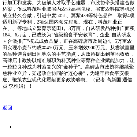
行加工和发卖。为破解人才取手艺难题，市政协牵头搭建合做
桥梁，促成科茂种业取省内农业高档院校、省市农科院等机形
成立持久合做，引进中麦5051、冀紫439等特色品种，取得4项
适用新型专利，2项达国内领先程度。现在，科茂种业正
在、、等地成立繁育示范田1。3万亩，自从研发品种推广面积
184。6万亩，已成长为“省级粮食平安教育”，企业“自从研发
﹢合做推广”模式成效凸显，正在高碑店市及周边4。5万亩农
田实现小麦节约成本450万元、玉米增效900万元。从尝试室里
的品种选育到田间地头的手艺指点，从政策提出到落地收效，
高碑店市政协以精准履职为科茂种业等育种企业赋能加力，让
一粒粒良种成为村落复兴的“金种子”。高碑店市政协将继续聚
焦种业立异，架起政企协同的“连心桥”，为建牢粮食平安根
底、鞭策农业现代化贡献更多政协聪慧。（记者 高新国 通信
员 李雅娟）！
返回
关于我们