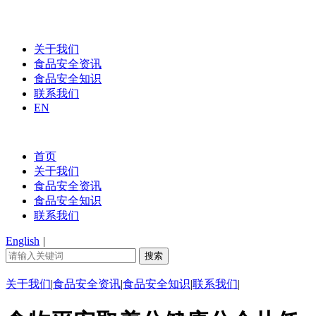
关于我们
食品安全资讯
食品安全知识
联系我们
EN
首页
关于我们
食品安全资讯
食品安全知识
联系我们
English
|
关于我们
|
食品安全资讯
|
食品安全知识
|
联系我们
|