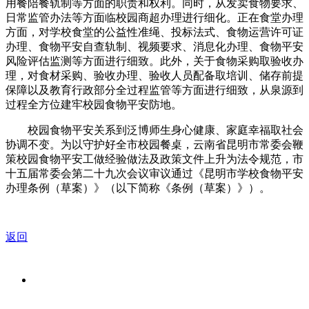
用餐陪餐轨制等方面的职责和权利。同时，从发卖食物要求、
日常监管办法等方面临校园商超办理进行细化。正在食堂办理
方面，对学校食堂的公益性准绳、投标法式、食物运营许可证
办理、食物平安自查轨制、视频要求、消息化办理、食物平安
风险评估监测等方面进行细致。此外，关于食物采购取验收办
理，对食材采购、验收办理、验收人员配备取培训、储存前提
保障以及教育行政部分全过程监管等方面进行细致，从泉源到
过程全方位建牢校园食物平安防地。
校园食物平安关系到泛博师生身心健康、家庭幸福取社会
协调不变。为以守护好全市校园餐桌，云南省昆明市常委会鞭
策校园食物平安工做经验做法及政策文件上升为法令规范，市
十五届常委会第二十九次会议审议通过《昆明市学校食物平安
办理条例（草案）》（以下简称《条例（草案）》）。
返回
关于我们