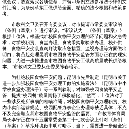
做会议，放置落实各项使命，并编印条例立法参考法令律例文
件汇编，为条例草拟工做供给全面、精确的法令根据和政策参
考。
市教科文卫委召开专委会议，对市提请市常委会审议的
《条例（草案）》进行审议。“审议认为，《条例（草案）》
根据上位法，根基找准校园食物平安办理的环节问题和火急需
求，对学校职责、食堂办理、食物采购取验收办理、校外供
餐、食物平安变乱查询拜访取应急措置、监视办理等方面做出
明白，将凸起处理昆明市校园食物平安监管方面存正在的现实
问题，为进一步推进全市校园食物平安工做高质量成长供给根
本。”市教科文卫委从任委员陈春暗示。
为杜绝校园食物平安问题，昆明市先后制定《昆明市关于
进一步加强校园食物平安办理工做的实施看法》《昆明市中小
学校食堂办理法子》等一系列轨制，对加强校园食物平安监
管、提拔“校园餐”质量阐扬了积极感化。“然而，上位法对于
一些涉及处所事项的相瞄准绳，对校园食物平安办理职责、校
内小卖部运营规范、校园配餐办事企业办理等缺乏具体，不克
不及完全顺应我市校园食物平安监管的需要。” 市教育体育局
局长李宁正在市十五届常委会第二十七次会议上针对《条例
（草案）》草拟环境做申明时暗示，当下，需要进一步健全完