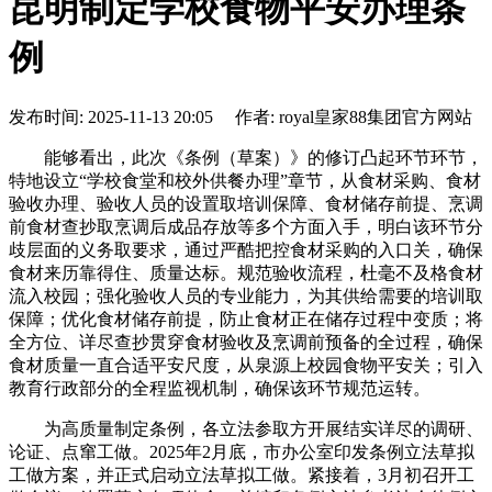
昆明制定学校食物平安办理条
例
发布时间: 2025-11-13 20:05 作者: royal皇家88集团官方网站
能够看出，此次《条例（草案）》的修订凸起环节环节，
特地设立“学校食堂和校外供餐办理”章节，从食材采购、食材
验收办理、验收人员的设置取培训保障、食材储存前提、烹调
前食材查抄取烹调后成品存放等多个方面入手，明白该环节分
歧层面的义务取要求，通过严酷把控食材采购的入口关，确保
食材来历靠得住、质量达标。规范验收流程，杜毫不及格食材
流入校园；强化验收人员的专业能力，为其供给需要的培训取
保障；优化食材储存前提，防止食材正在储存过程中变质；将
全方位、详尽查抄贯穿食材验收及烹调前预备的全过程，确保
食材质量一直合适平安尺度，从泉源上校园食物平安关；引入
教育行政部分的全程监视机制，确保该环节规范运转。
为高质量制定条例，各立法参取方开展结实详尽的调研、
论证、点窜工做。2025年2月底，市办公室印发条例立法草拟
工做方案，并正式启动立法草拟工做。紧接着，3月初召开工