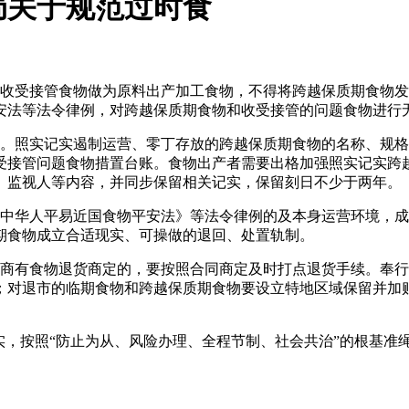
局关于规范过时食
受接管食物做为原料出产加工食物，不得将跨越保质期食物发
安法等法令律例，对跨越保质期食物和收受接管的问题食物进行
照实记实遏制运营、零丁存放的跨越保质期食物的名称、规格
受接管问题食物措置台账。食物出产者需要出格加强照实记实跨
、监视人等内容，并同步保留相关记实，保留刻日不少于两年。
华人平易近国食物平安法》等法令律例的及本身运营环境，成
期食物成立合适现实、可操做的退回、处置轨制。
有食物退货商定的，要按照合同商定及时打点退货手续。奉行
；对退市的临期食物和跨越保质期食物要设立特地区域保留并加
，按照“防止为从、风险办理、全程节制、社会共治”的根基准