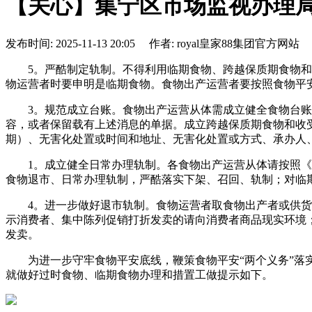
【关心】集宁区市场监视办理
发布时间: 2025-11-13 20:05 作者: royal皇家88集团官方网站
5。严酷制定轨制。不得利用临期食物、跨越保质期食物和收
物运营者时要申明是临期食物。食物出产运营者要按照食物平
3。规范成立台账。食物出产运营从体需成立健全食物台账。
容，或者保留载有上述消息的单据。成立跨越保质期食物和收
期）、无害化处置或时间和地址、无害化处置或方式、承办人
1。成立健全日常办理轨制。各食物出产运营从体请按照《中
食物退市、日常办理轨制，严酷落实下架、召回、轨制；对临
4。进一步做好退市轨制。食物运营者取食物出产者或供货商
示消费者、集中陈列促销打折发卖的请向消费者商品现实环境
发卖。
为进一步守牢食物平安底线，鞭策食物平安“两个义务”落实
就做好过时食物、临期食物办理和措置工做提示如下。