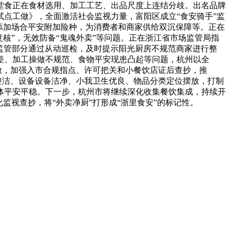
堂食正在食材选用、加工工艺、出品尺度上连结分歧。出名品牌
试点工做》，全面激活社会监视力量，富阳区成立“食安骑手”监
添加场合平安附加险种，为消费者和商家供给双沉保障等。正在
核”，无效防备“鬼魂外卖”等问题。正在浙江省市场监管局指
和监管部分通过从动巡检，及时提示阳光厨房不规范商家进行整
差、加工操做不规范、食物平安现患凸起等问题，杭州以全
做，加强入市合规指点、许可把关和小餐饮店证后查抄，推
整洁、设备设备洁净、小我卫生优良、物品分类定位摆放，打制
食物总体平安平稳。下一步，杭州市将继续深化收集餐饮集成，持续开
监视查抄，将“外卖净厨”打形成“浙里食安”的标记性。