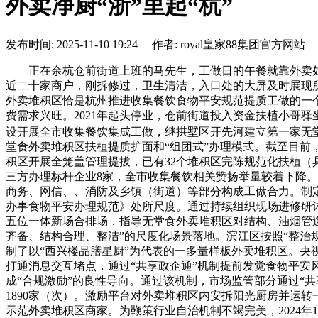
外卖净厨“浙”里起“杭”
发布时间: 2025-11-10 19:24 作者: royal皇家88集团官方网站
正在余杭仓前街道上班的马先生，工做日的午餐就靠外卖处理
近二十家商户，刚拆修过，卫生清洁，入口处的大屏及时展现
外卖堆积区恰是杭州推进收集餐饮食物平安规范提质工做的一个
费需求兴旺。2021年起头停业，仓前街道投入资金扶植小哥
设开展全市收集餐饮集成工做，继拱墅区开先河建立第一家无堂
堂食外卖堆积区扶植提质扩面和“组团式”办理模式。截至目前
积区开展全笼盖管理提拔，已有32个堆积区完陈规范化扶植（
三方办理标杆企业8家，全市收集餐饮相关赞扬举量较着下降。
商务、网信、、消防及乡镇（街道）等部分构成工做合力。制
办事食物平安办理规范》处所尺度。通过持续组织现场进修研
五位一体新场合排场，指导无堂食外卖堆积区对结构、油烟管道
齐备、结构合理、整洁”的尺度化场景落地。滨江区按照“整治规
制了以“西兴楼品膳星厨”为代表的一多量样板外卖堆积区。
打通消息交互堵点，通过“共享政企通”机制提前发觉食物平
成“合规激励”的良性导向。通过该机制，市场监管部分通过“共
1890家（次）。激励平台对外卖堆积区内安拆阳光厨房并运转
示范外卖堆积区商家。为鞭策行业自治机制不竭完美，2024