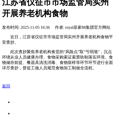
江苏省仪征市市场监管局实州
开展养老机构食物
发布时间: 2025-11-05 16:36 作者: royal皇家88集团官方网站
近日，江苏省仪征市市场监管局实州开展养老机构食物平
安查抄。
此次查抄聚焦养老机构食堂的“风险点”取“亏弱项”，沉点
环绕从业人员健康办理、食物采购索证索票轨制落实环境、食
物储存前提、餐器具清洗消毒、食物留样等环节环节进行全面
详尽查抄，督促工做人员规范食物加工制做全流程。
返回
关于我们
食品安全资讯