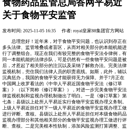
食物药品监管总局答网平易近
关于食物平安监管
发布时间: 2025-11-05 16:35 作者: royal皇家88集团官方网站
总理您好！近年来，对于食物平安问题，也认识到存正在
多头法律、监管堆叠或者盲区，从而对相关部分的本能机能进
行了调整组合。现正在我们有较完整的食物平安法令律例，有
同一本能机能的法律步队，可是仍然有一些食物平安问题是被
后，才惹起了相关部分的注沉以及采纳了解救办法。完美法律
监视机制，兜住我们法律人员的职责底线。如斯，此外，辅以
沉典惩办，我国的食物平安才能获得无力保障。并于7月正在
中国网上收罗看法的《中华人平易近国食物平安法（修订草
案）》（以下简称《修订草案》），对进一步完美食物平安法
律监视机制和监视办理机制做出了明白。一是《修订草案》第
七条：县级以上处所人平易近实行食物平安监视办理义务制。
上级人平易近担任对下一级人平易近的食物平安监视办理工做
进行评断、查核。县级以上处所人平易近担任对本级食物药品
监视办理部分和其他相关部分的食物平安监视办理工做进行评
断、查核。二是完美根本性轨制，添加风险监测打算调整、监