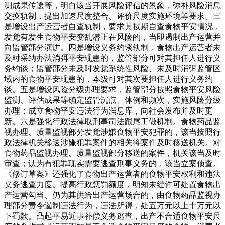
测成果传递等，明白该当开展风险评估的景象，弥补风险消息
交换轨制，提出加速尺度整合、评价尺度实施环境等要求。三
是增设出产运营者自查轨制，要求其按期自查食物平安情况，
发觉有发生食物平安变乱潜正在风险的，当即遏制出产运营并
向监管部分演讲。四是增设义务约谈轨制，食物出产运营者未
及时采纳办法消弭平安现患的，监管部分可对其担任人进行义
务约谈；监管部分未及时发觉系统性风险、未及时消弭监管区
域内的食物平安现患的，本级可对其次要担任人进行义务约
谈。五是增设风险分级办理要求，监管部分按照食物平安风险
监测、评估成果等确定监管沉点、体例和频次，实施风险分级
办理；成立食物平安违法行为消息库，向社会发布并及时更
新。六是强化行政法律取刑事司法跟尾工做机制。食物药品监
视办理、质量监视部分发觉涉嫌食物平安犯罪的，该当按照行
政法律机关移送涉嫌犯罪案件的相关将案件及时移送机关。对
食物药品监视办理、质量监视部分移送的案件，机关该当及时
审查；认为有犯罪现实需要逃查刑事义务的，该当立案侦查。
《修订草案》还强化了食物出产运营者的食物平安权利和违法
义务逃查力度。提高行政惩罚额度，明知未经许可处置食物出
产运营勾当、仍为其供给出产运营场合的，由食物药品监视办
理部分责令遏制违法行为，违法所得，处五万元以上十万元以
下罚款。凸起平易近事补偿义务逃查，出产不合适食物平安尺