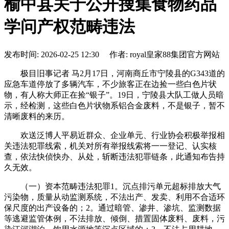
榆中县关于公开搜集食物药品
学问产权范畴违法
发布时间: 2026-02-25 12:30 作者: royal皇家88集团官方网站
极目旧事记者 马2月17日，河南商丘市宁陵县的G343道的
应急车道停放了多辆汽车，不少旅客正在边捡一些白色片状
物，有人称大师正在捡“银子”。19日，宁陵县大队工做人员暗
示，经检测，这些白色片状物系铝合金废料，不是银子，暂不
清晰废料的来历。
欢送泛博人平易近群众、企业单元、行业协会积极举报相
关违法犯罪线索，机关对所有举报线索将一一登记、认实核
查，依法快侦快办、从处，斩断违法犯罪链条，此通知布告持
久无效。
（一）资本范畴违法犯罪1。沉点排污单元超标排放大气
污染物，质量从动监测系统，不法出产、发卖、利用不合适环
保尺度的出产设备的；2。通过暗管、渗井、渗坑、监测数据
等逃避监管体例，不法排放、倾倒、措置固体废料、废料，污