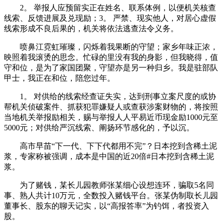
2。 举报人应预留实正在姓名、联系体例，以便机关核查
线索、反馈进展及兑现励；3。 严禁、现实他人，对居心虚假
线索形成不良后果的，机关将依法逃查法令义务。
喷鼻江霓虹璀璨，闪烁着我果断的守望；家乡年味正浓，
映照着我滚烫的思念。忙碌的里没有我的身影，但我晓得，值
守和位，是为了家国团聚，守望亦是另一种归乡。我是驻部队
甲士，我正在和位，陪您过年。
1。 对供给的线索经查证失实，达到刑事立案尺度的或协
帮机关侦破案件、抓获犯罪嫌疑人或查获涉案财物的，将按照
当地机关举报励相关，赐与举报人人平易近币现金励1000元至
5000元；对供给严沉线索、阐扬环节感化的，予以沉。
高市早苗“下一代、下下代都用不完”？日本挖到含稀土泥
浆，专家称被强调，成本是中国的近20倍#日本挖到含稀土泥
浆。
为了赌钱，某长儿园教师张某细心设想连环，骗取5名同
事、熟人共计10万元，全数投入赌钱平台。张某伪制取长儿园
董事长、股东的聊天记实，以“高报答率”为钓饵，者投资入
股。