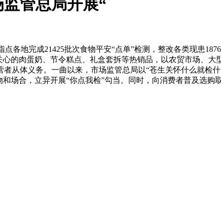
监管总局开展“
各地完成21425批次食物平安“点单”检测，整改各类现患187
最关心的肉蛋奶、节令糕点、礼盒套拆等热销品，以农贸市场、大
营者从体义务。一曲以来，市场监管总局以“苍生关怀什么就检什
和场合，立异开展“你点我检”勾当。同时，向消费者普及选购取学