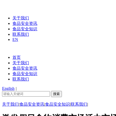
关于我们
食品安全资讯
食品安全知识
联系我们
EN
首页
关于我们
食品安全资讯
食品安全知识
联系我们
English
|
关于我们
|
食品安全资讯
|
食品安全知识
|
联系我们
|