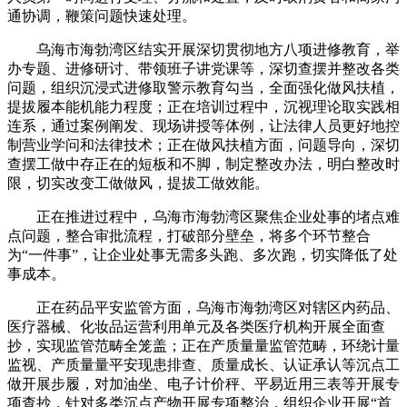
通协调，鞭策问题快速处理。
乌海市海勃湾区结实开展深切贯彻地方八项进修教育，举
办专题、进修研讨、带领班子讲党课等，深切查摆并整改各类
问题，组织沉浸式进修取警示教育勾当，全面强化做风扶植，
提拔履本能机能力程度；正在培训过程中，沉视理论取实践相
连系，通过案例阐发、现场讲授等体例，让法律人员更好地控
制营业学问和法律技术；正在做风扶植方面，问题导向，深切
查摆工做中存正在的短板和不脚，制定整改办法，明白整改时
限，切实改变工做做风，提拔工做效能。
正在推进过程中，乌海市海勃湾区聚焦企业处事的堵点难
点问题，整合审批流程，打破部分壁垒，将多个环节整合
为“一件事”，让企业处事无需多头跑、多次跑，切实降低了处
事成本。
正在药品平安监管方面，乌海市海勃湾区对辖区内药品、
医疗器械、化妆品运营利用单元及各类医疗机构开展全面查
抄，实现监管范畴全笼盖；正在产质量量监管范畴，环绕计量
监视、产质量量平安现患排查、质量成长、认证承认等沉点工
做开展步履，对加油坐、电子计价秤、平易近用三表等开展专
项查抄，针对多类沉点产物开展专项整治，组织企业开展“首