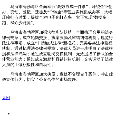
乌海市海勃湾区全面奉行“高效办成一件事”，环绕企业创
办、变动、登记、迁徙及“个转企”等营业实施集成办事，大幅
压缩打点时限，提拔全程电子化打点率，实正实现“数据多
跑、群众少跑腿”。
乌海市海勃湾区加强法律步队扶植，全面梳理合用的法令
律例规章，成立轮岗交换、执案激励及容错纠错机制，规范行
政法律事项，成立“非接触式法律”新模式，完美各类法律监视
轨制。通过梳理法令律例规章，法律人员进一步明白了法律根
据和法律鸿沟；通过成立轮岗交换机制，无效提拔了步队的全
体营业能力；通过成立激励和容错纠错机制，充实调动了法律
人员的工做积极性和自动性。
乌海市海勃湾区加大执度，查处不合理合作案件，冲击虚
假宣传行为，切实了公允合作的市场次序。
返回
关于我们