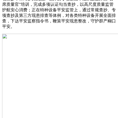
席质量官”培训，完成多项认证勾当查抄，以高尺度质量监管
护航安心消费；正在特种设备平安监管上，通过常规查抄、专
项查抄及第三方现患排查等体例，对各类特种设备开展全面排
查，下达平安监察指令书，鞭策平安现患整改，守护群产糊口
平安。