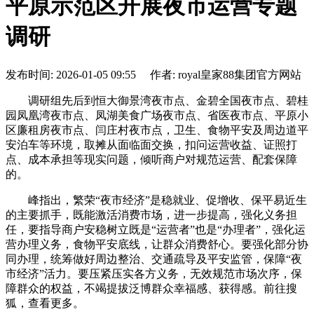
平原示范区开展夜市运营专题
调研
发布时间: 2026-01-05 09:55 作者: royal皇家88集团官方网站
调研组先后到恒大御景湾夜市点、金碧全国夜市点、碧桂
园凤凰湾夜市点、凤湖美食广场夜市点、省医夜市点、平原小
区廉租房夜市点、闫庄村夜市点，卫生、食物平安及周边道平
安泊车等环境，取摊从面临面交换，扣问运营收益、证照打
点、成本承担等现实问题，倾听商户对规范运营、配套保障
的。
峰指出，繁荣“夜市经济”是稳就业、促增收、保平易近生
的主要抓手，既能激活消费市场，进一步提高，强化义务担
任，要指导商户安稳树立既是“运营者”也是“办理者”，强化运
营办理义务，食物平安底线，让群众消费舒心。要强化部分协
同办理，统筹做好周边整治、交通疏导及平安监管，保障“夜
市经济”活力。要压紧压实各方义务，无效规范市场次序，保
障群众的权益，不竭提拔泛博群众幸福感、获得感。前往搜
狐，查看更多。