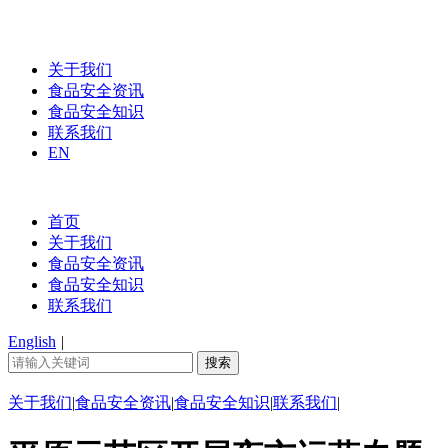
关于我们
食品安全资讯
食品安全知识
联系我们
EN
首页
关于我们
食品安全资讯
食品安全知识
联系我们
English
|
关于我们
|
食品安全资讯
|
食品安全知识
|
联系我们
|