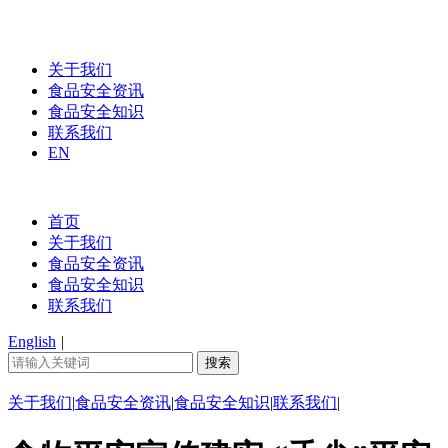
关于我们
食品安全资讯
食品安全知识
联系我们
EN
首页
关于我们
食品安全资讯
食品安全知识
联系我们
English
|
关于我们
|
食品安全资讯
|
食品安全知识
|
联系我们
|