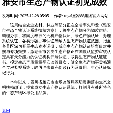
雅安市生态产物认证初见成效
发布时间: 2025-12-28 05:05 作者: royal皇家88集团官方网站
该局结合农业农村、林业等部分正在全省率先印发《雅安
市生态产物认证系统扶植方案》，将生态产物分为物质供给、
调理办事、将国度奉行的无机产物认证、绿色产物认证、办理
系统认证、各类涉碳办事认证等纳入生态产物认证范围。指点
各县区深切开展生态资本调研，成立生态产物认证培育目次并
赐与专项搀扶，激励全市各类生态产物正在国度认监委审核认
定具有天分能力的认证机构开展认证，取得生态产物认证证
书。拟定生态产质量量平安监管目次，健全生态产物买卖畅通
全过程监视系统，峻厉冲击冒充伪败行为及冒用、生态认证标
记行为。
本年以来，四川省雅安市市场监管局深切贯彻落实生态文
明扶植想谋，摸索成立生态产物认证系统，打制具有处所特色
的生态产物区域公用品牌。
返回