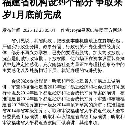
福建省机构设39个部分 争取来
岁1月底前完成
发布时间: 2025-12-28 05:04 作者: royal皇家88集团官方网站
省引见说，我省此次，把改变本能机能放正在愈加凸起，
严酷实行政企分隔、政事分隔，行政机关不办企业或经济实
体，部分不再兴办学校，已办的要逐渐脱钩。加大简政放度，
沉点是削减行政审批，下放权限，使市场正在资本设置装备摆
设中起决定性感化，充实阐扬社会力量正在办理社会事务中的
主要感化以及处所切近下层、就近办理的特殊劣势。
会议的次要议程是：听取和审议福建省人平易近工做演
讲；审查和核准福建省2013年国平易近经济和社会成长打算施
行环境及2014年国平易近经济和社会成长打算草案的演讲，核
准福建省2014年国平易近经济和社会成长打算；审查和核准福
建省2013年预算施行环境及2014年预算草案的演讲；核准福建
省2014年省本级预算；听取和审议福建省人平易近代表大会常
务委员会工做演讲；听取和审议福建省高级工做演讲；听取和
审议福建省人平易近查察院工做演讲；其他事项。