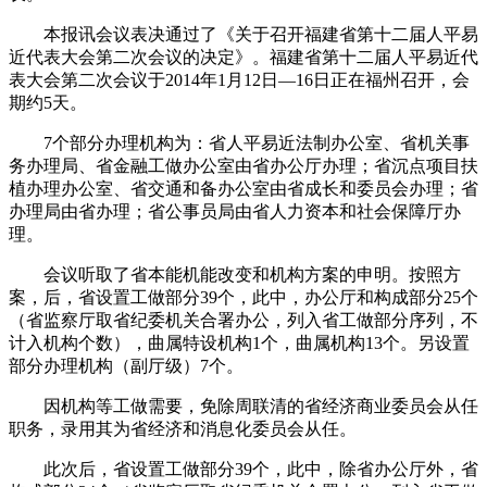
本报讯会议表决通过了《关于召开福建省第十二届人平易
近代表大会第二次会议的决定》。福建省第十二届人平易近代
表大会第二次会议于2014年1月12日—16日正在福州召开，会
期约5天。
7个部分办理机构为：省人平易近法制办公室、省机关事
务办理局、省金融工做办公室由省办公厅办理；省沉点项目扶
植办理办公室、省交通和备办公室由省成长和委员会办理；省
办理局由省办理；省公事员局由省人力资本和社会保障厅办
理。
会议听取了省本能机能改变和机构方案的申明。按照方
案，后，省设置工做部分39个，此中，办公厅和构成部分25个
（省监察厅取省纪委机关合署办公，列入省工做部分序列，不
计入机构个数），曲属特设机构1个，曲属机构13个。另设置
部分办理机构（副厅级）7个。
因机构等工做需要，免除周联清的省经济商业委员会从任
职务，录用其为省经济和消息化委员会从任。
此次后，省设置工做部分39个，此中，除省办公厅外，省