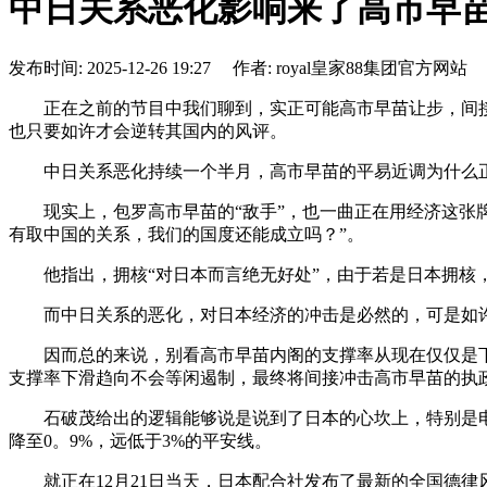
中日关系恶化影响来了高市早
发布时间: 2025-12-26 19:27 作者: royal皇家88集团官方网站
正在之前的节目中我们聊到，实正可能高市早苗让步，间接
也只要如许才会逆转其国内的风评。
中日关系恶化持续一个半月，高市早苗的平易近调为什么正
现实上，包罗高市早苗的“敌手”，也一曲正在用经济这张牌
有取中国的关系，我们的国度还能成立吗？”。
他指出，拥核“对日本而言绝无好处”，由于若是日本拥核，
而中日关系的恶化，对日本经济的冲击是必然的，可是如许
因而总的来说，别看高市早苗内阁的支撑率从现在仅仅是下降
支撑率下滑趋向不会等闲遏制，最终将间接冲击高市早苗的执
石破茂给出的逻辑能够说是说到了日本的心坎上，特别是电力
降至0。9%，远低于3%的平安线。
就正在12月21日当天，日本配合社发布了最新的全国德律风