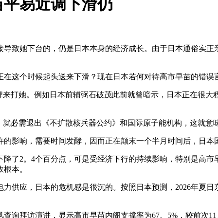
苗平易近调下滑仍
导致她下台的，仍是日本本身的经济成长。由于日本通俗实正亲
在这个时候起头送来下滑？现在日本若何对待高市早苗的错误
来打她。例如日本前辅弼石破茂此前就曾暗示，日本正在很大程
就必需退出《不扩散核兵器公约》和国际原子能机构，这就意
的影响，需要时间发酵，因而正在颠末一个半月时间后，日本
了2。4个百分点，可是受经济下行的持续影响，特别是高市
政根本。
供应，日本的危机感是很沉的。按照日本预测，2026年夏日东
查询拜访演讲，显示高市早苗内阁支撑率为67。5%，较前次1