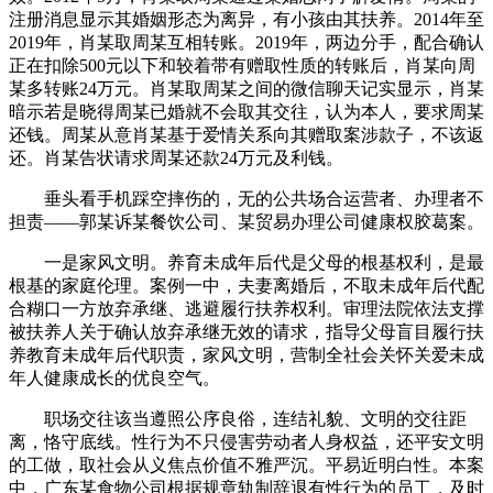
注册消息显示其婚姻形态为离异，有小孩由其扶养。2014年至
2019年，肖某取周某互相转账。2019年，两边分手，配合确认
正在扣除500元以下和较着带有赠取性质的转账后，肖某向周
某多转账24万元。肖某取周某之间的微信聊天记实显示，肖某
暗示若是晓得周某已婚就不会取其交往，认为本人，要求周某
还钱。周某从意肖某基于爱情关系向其赠取案涉款子，不该返
还。肖某告状请求周某还款24万元及利钱。
垂头看手机踩空摔伤的，无的公共场合运营者、办理者不
担责——郭某诉某餐饮公司、某贸易办理公司健康权胶葛案。
一是家风文明。养育未成年后代是父母的根基权利，是最
根基的家庭伦理。案例一中，夫妻离婚后，不取未成年后代配
合糊口一方放弃承继、逃避履行扶养权利。审理法院依法支撑
被扶养人关于确认放弃承继无效的请求，指导父母盲目履行扶
养教育未成年后代职责，家风文明，营制全社会关怀关爱未成
年人健康成长的优良空气。
职场交往该当遵照公序良俗，连结礼貌、文明的交往距
离，恪守底线。性行为不只侵害劳动者人身权益，还平安文明
的工做，取社会从义焦点价值不雅严沉。平易近明白性。本案
中，广东某食物公司根据规章轨制辞退有性行为的员工，及时