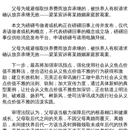
父母为规避领取扶养费而放弃承继的，被扶养人有权请求
确认放弃承继无效——梁某宸诉蒋某婚姻家庭胶葛案。
本文为磅礴号做者或机构正在磅礴旧事上传并发布，仅代
表该做者或机构概念，不代表磅礴旧事的概念或立场，磅礴旧
事仅供给消息发布平台。申请磅礴号请用电脑拜候。
父母为规避领取扶养费而放弃承继的，被扶养人有权请求
确认放弃承继无效——梁某宸诉蒋某婚姻家庭胶葛案。
下一步，最高将加强审讯指点，强化使用社会从义焦点价
值不雅释法，使合适社会从义焦点价值不雅的行为获得和激
励；建立长效机制，完美正在审讯施行工做中鼎力社会从义焦
点价值不雅的法则、轨制；加大宣传力度，通过具体新鲜的典
型案例，让社会从义焦点价值不雅愈加深切，正在轨道上明法
则、破难题、扬邪气、树新风，使司法审讯成为践行社会从义
焦点价值不雅的活泼实践。
审理法院认为，父母该当极力保障后代的根基糊口和健康
成长。父母取后代之间的关系，不因父母离婚而覆灭。离婚
后，未间接扶养后代一方该当及时脚额领取未成年后代的扶养