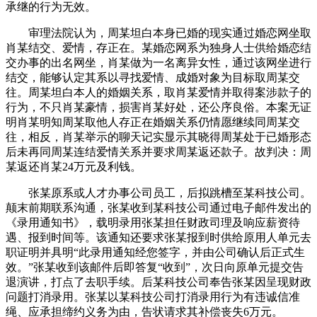
承继的行为无效。
审理法院认为，周某坦白本身已婚的现实通过婚恋网坐取
肖某结交、爱情，存正在。某婚恋网系为独身人士供给婚恋结
交办事的出名网坐，肖某做为一名离异女性，通过该网坐进行
结交，能够认定其系以寻找爱情、成婚对象为目标取周某交
往。周某坦白本人的婚姻关系，取肖某爱情并取得案涉款子的
行为，不只肖某豪情，损害肖某好处，还公序良俗。本案无证
明肖某明知周某取他人存正在婚姻关系仍情愿继续同周某交
往，相反，肖某举示的聊天记实显示其晓得周某处于已婚形态
后未再同周某连结爱情关系并要求周某返还款子。故判决：周
某返还肖某24万元及利钱。
张某原系或人才办事公司员工，后拟跳槽至某科技公司。
颠末前期联系沟通，张某收到某科技公司通过电子邮件发出的
《录用通知书》，载明录用张某担任财政司理及响应薪资待
遇、报到时间等。该通知还要求张某报到时供给原用人单元去
职证明并具明“此录用通知经您签字，并由公司确认后正式生
效。”张某收到该邮件后即答复“收到”，次日向原单元提交告
退演讲，打点了去职手续。后某科技公司奉告张某因呈现财政
问题打消录用。张某以某科技公司打消录用行为有违诚信准
绳、应承担缔约义务为由，告状请求其补偿丧失6万元。