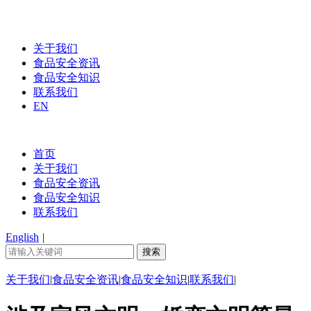
关于我们
食品安全资讯
食品安全知识
联系我们
EN
首页
关于我们
食品安全资讯
食品安全知识
联系我们
English
|
关于我们
|
食品安全资讯
|
食品安全知识
|
联系我们
|