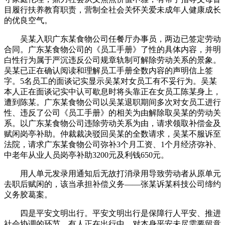
目履行扶养教育职责，营制全社会关怀关爱未成年人健康成长
的优良空气。
吴某入职广东某食物公司任餐厅办事员，两边已签定劳动
合同。广东某食物公司的《员工手册》了性的具体内容，并明
白性行为属于严沉违反公司规章轨制可解除劳动关系的景象。
吴某已正在确认阅读和理解员工手册全数内容的声明信上签
字。5名员工的面谈记实显示吴某对女员工有不妥行为。吴某
本人正在面谈记实中认可歇息时将头靠正在女员工陈某身上，
遭到陈某。广东某食物公司以吴某退职期间多次对女员工进行
性、违反了公司《员工手册》的相关为由解除取吴某的劳动关
系。以广东某食物公司违除劳动关系为由，请求领取补偿金及
赋闲岗亭补助。仲裁裁决驳回吴某的全数请求，吴某不服诉至
法院，请求广东某食物公司弥补3个月工资、1个月经济弥补、
中老年从业人员岗亭补助3200元及利钱650元。
用人单元发录用通知后无故打消录用导致劳动者从原单元
去职后赋闲的，该当承担补偿义务——张某诉某科技公司缔约
义务胶葛案。
四是平安文明出行。平安文明出行是保障行人平安、推进
社会协调的环节。有人正在出行中，对本身平安未尽需要留意