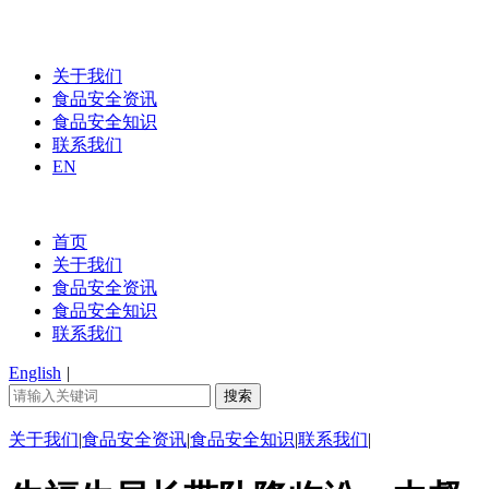
关于我们
食品安全资讯
食品安全知识
联系我们
EN
首页
关于我们
食品安全资讯
食品安全知识
联系我们
English
|
关于我们
|
食品安全资讯
|
食品安全知识
|
联系我们
|