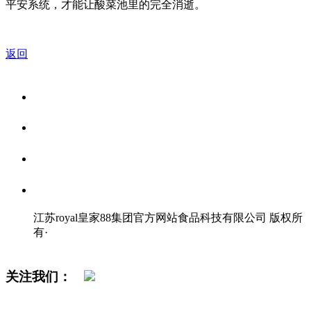
平安系统，才能让酸菜池里的完全消逝。
返回
关于我们
食品安全资讯
食品安全知识
联系我们
江苏royal皇家88集团官方网站食品科技有限公司 版权所
有
·
网站地图
关注我们：