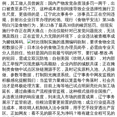
例，其工做人员曾婉言：国内产物发觉杂质顶多罚一两千，出
口被查至多罚十万。这种成本差别间接导致企业选择性施行卫
生尺度。更值得的是，辽宁此次事务中，涉事员工正在空间违
规，折射出企业日常办理的松弛。现行《食物平安法》第34条
明白污染食物行为，第123条了最高30倍的峻厉惩罚。但现实
施行中存正在两大痛点：办法仅能针对已发觉问题批次，无法
溯及既往；正在监管人力无限的环境下，企业违法被查概率成
为赌钱筹码。
对比强制实施的逃溯编码轨制，要求食物全流
程数据公开；日本法令的食物卫生办理员岗亭，必需由专业天
分人员担任。恰好是国内目前最亏弱的环节。要打破-整改-再
的轮回，需成立双沉防地：自创美国《吹哨人保案》，对内部
员工举报严沉现患赐与高额励，企业内部的缄默共谋；正在腌
制类食物中试点区块链溯源手艺，及时记实原料入池、人员操
做、参数等数据，打制阳光腌渍系统。辽宁事务中网友监视的
积极感化提醒我们：当监管力量难以笼盖每个角落时，社会共
治才是终极处理方案。目前上海等地已试点明厨亮灶向加工场
延长，通过曲播出产流程接管监视，这种模式值得全国推广。
从连夜法律的响应速度，到未流入市场的措置成果，辽宁事务
展示了监管前进。但根治需要更前置的防地：成立行业提高违
法成本，将吹哨人机制纳入法令保障，用手艺手段穿透出产盲
区。正如网友：看不见的眼不见为净吗？唯有建立全程可见的