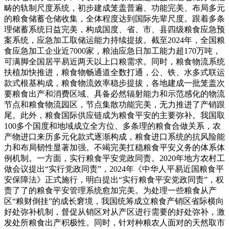
畴的轨制尺度系统，初步建成笼盖普遍、功能完美、布局多元
的粮食储蓄仓储收集，全体程度达到国际先辈尺度。跟着多条
理储蓄系统日益完美，构成国度、省、市、县四级粮食应急预
案系统，应急加工取储运能力持续提拔。截至2024年，全国粮
食应急加工企业近7000家，粮油应急日加工能力超170万吨，
可满脚全国居平易近两天以上口粮需求。同时，粮食物流系统
扶植加快推进，粮食物畅通道全数打通，公、铁、水多式联运
款式根基构成，粮食物流效率稳步提拔，各地建成一批笼盖次
要粮食出产和消费区域、具备必然辐射能力和示范感化的物流
节点和粮食物流园区，节点集散功能完美，无力推进了产销跟
尾。此外，粮食国际供应链成为粮食平安的主要弥补。我国取
100多个国度和地域成立全方位、多条理的粮食合做关系，农
产物进口来历多元化款式逐渐构成，粮食进口系统的抗风险能
力和布局韧性显著加强。不竭完美扛稳粮食平安义务的体系体
例机制。一方面，实行粮食平安党政同责。2020年地方农村工
做会议提出“实行党政同责”，2024年《中华人平易近国粮食平
安保障法》正式施行，明白提出“实行粮食平安党政同责”，权
责了了的粮食平安管理系统愈加完美。为处理一些粮食从产
区“粮财倒挂”的成长窘境，我国统筹成立粮食产销区省际横向
好处弥补机制，督促从销区对从产区进行需要的好处弥补，激
发处所粮食出产积极性。同时，针对种粮农人面对的天然取市