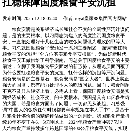
扛稳保障国度粮食平安沉担
发布时间: 2025-12-18 05:40 作者: royal皇家88集团官方网站
粮食安满是关系经济成长和社会不变的全局性严沉计谋问
题，是的主要根本。以习同志为焦点的高度注沉国度粮食平
安，一直把处理好十几亿生齿的吃饭问题做为理政的甲等大
事。习总就国度粮食平安颁发一系列主要阐述，强调“要扛稳
粮食平安的沉担”“全方位夯实粮食平安根底”，为做好新时代
粮食平安工做供给了科学指南。习总关于国度粮食平安的主要
阐述，立脚于我国粮食平安面对的新形势，从理论层面回覆了
为什么要扛稳粮食平安的沉担、扛什么样的沉担等严沉问题。
粮食安满是的主要基石。粮食安满是“国之大者”。世界上实正
强大的国度，都有能力处理本人的吃饭问题。因而，粮食问题
不克不及只从经济上看，必需从上看，保障国度粮食安满是实
现经济成长、社会不变、的主要根本。我国是具有14亿多生齿
的大国，若是粮食方面出了问题，一切都无从谈起。习总强
调“中国人的饭碗任何时候都要牢牢规矩在本人手中”，是基于
对粮食计谋价值的精确评估做出的严沉判断。我国粮食产量持
续10年不变正在6。5亿吨以上，2024年粮食产量冲破7亿吨，
人均粮食产量持续多年跨越国际的400公斤粮食平安线，实现