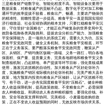
三是粮食财产链数字化、智能化程度不高。智能设备次要用于
数据采集，对粮食减产的贡献不凸起。数字化手艺对加工和畅
通环节的效率提拔不较着，粮食出产、畅通、主要农产物保供
的精准性、前瞻性需进一步提高。粮食平安一直是我国实现经
济行稳致远、社会安靖协调的根本支持，只要扛稳粮食平安沉
担，守住管好“全国粮仓”，才能正在严峻复杂的世界变局中无
效防备抵御各类风险挑和。提拔农业分析出产能力、加强粮食
平安保障能力，是一项持久的系统工程，需要久久为功。压实
粮食平安党政同责，健全义务机制。夯实粮食平安根底，环节
正在于义务落实。要严酷落实粮食平安党政同责，鞭策从产
区、从销区、产销均衡区饭碗一路端、义务一路扛，明白各地
保面积、保产量、提质量义务。完美各地耕地和粮食平安义务
制查核机制，凸起耕地、单产提拔等环节目标，强化查核成果
使用，激发沉农抓粮的自动性。加大粮食从产区好处弥补力
度，实施粮食产销区省际横向好处弥补机制，完美产粮大县补
政策，地方预算内投资向粮食从产区倾斜，让从产区抓粮不吃
亏、有干劲，进一步夯实国度粮食平安的“压舱石”。健全种粮
农人收益保障机制，提高政策效能。不变粮食出产，必需保障
农人种粮收益。和调动农人务农种粮积极性，要强化价钱、补
助、安全等政策支撑和协同。完美稻谷、小麦最低收购价政
策，正在不变农人收益预期的同时，无效反映市场供求关系。