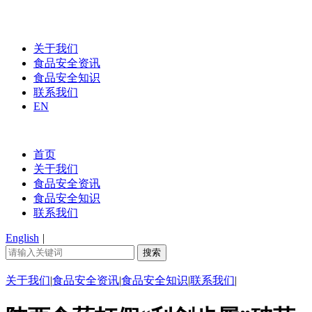
关于我们
食品安全资讯
食品安全知识
联系我们
EN
首页
关于我们
食品安全资讯
食品安全知识
联系我们
English
|
关于我们
|
食品安全资讯
|
食品安全知识
|
联系我们
|