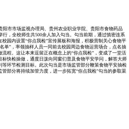
贵阳市市场监视办理局、贵州农业职业学院、贵阳市食物药品
举行，全校师生共500余人加入勾当。勾当前期，通过慎密连系
校园内设置“你点我检”宣传展板和海报，积极营制关心食物平
名单”，率领抽样人员一同前去校园周边食物运营场合，点名抽
流程。这让本来逗留正在概念上的“你点我检”，变成了一堂活
目标快检操做，通度日泼向同窗们普及食物平安学问，解答大师
剂等环节检测目标。此次勾当是市场监管部分鞭策食物平安抽检
管部分将持续加管力度，进一步拓宽“你点我检”勾当的参取渠