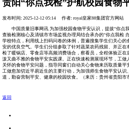
贵阳“你点我检”护航校园食物
发布时间: 2025-12-12 05:14 作者: royal皇家88集团官方网站
中国质量旧事网讯 为加强校园食物平安认识，提拔“你点我
查验检测核心及清镇市市场监视办理局结合承办的“你点我检 
学校特点，利用线上扫码问卷的体例，普遍搜集学生们关心的
安的优良空气。学生们分组参取了针对蔬菜农药残留、并正在
检了暖锅店、零食店等高频消费场合，察看员，全程体验正在
泼又曲不雅的食物平安实践课。正在快速检测展现环节，工做
关怀的食物平安问题，指导同窗们自动关心食物来历取质量平
工做愈加切近平易近生的主要行动，为加强师生食物平安认识
道，勤奋营制平安、健康的校园饮食。（来历：贵州省贵阳市
返回
关于我们
食品安全资讯