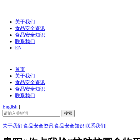
关于我们
食品安全资讯
食品安全知识
联系我们
EN
首页
关于我们
食品安全资讯
食品安全知识
联系我们
English
|
关于我们
|
食品安全资讯
|
食品安全知识
|
联系我们
|