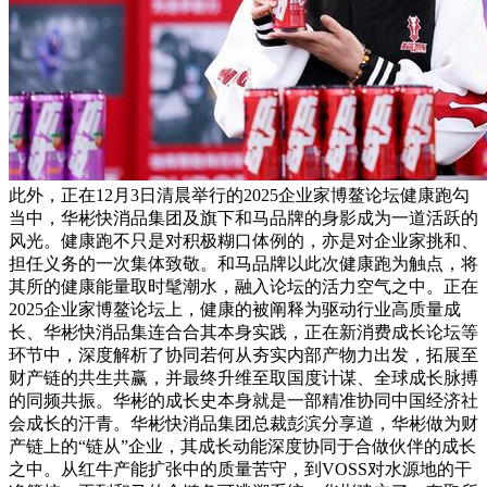
此外，正在12月3日清晨举行的2025企业家博鳌论坛健康跑勾
当中，华彬快消品集团及旗下和马品牌的身影成为一道活跃的
风光。健康跑不只是对积极糊口体例的，亦是对企业家挑和、
担任义务的一次集体致敬。和马品牌以此次健康跑为触点，将
其所的健康能量取时髦潮水，融入论坛的活力空气之中。正在
2025企业家博鳌论坛上，健康的被阐释为驱动行业高质量成
长、华彬快消品集连合合其本身实践，正在新消费成长论坛等
环节中，深度解析了协同若何从夯实内部产物力出发，拓展至
财产链的共生共赢，并最终升维至取国度计谋、全球成长脉搏
的同频共振。华彬的成长史本身就是一部精准协同中国经济社
会成长的汗青。华彬快消品集团总裁彭滨分享道，华彬做为财
产链上的“链从”企业，其成长动能深度协同于合做伙伴的成长
之中。从红牛产能扩张中的质量苦守，到VOSS对水源地的干