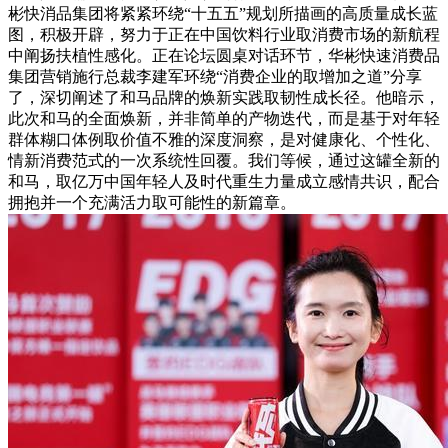
彬快消品集团将紧紧环绕“十五五”规划所描画的高质量成长蓝
图，积极开辟，努力于正在中国饮料行业取消费市场的新航程
中阐扬扶植性感化。正在论坛圆桌对话环节，华彬快速消费品
集团营销施行总裁李建军环绕“消费企业的取增加之道”分享
了，深切阐述了和马品牌的焕新实践取韧性成长径。他暗示，
此次和马的全面焕新，并非简单的产物迭代，而是基于对年轻
群体糊口体例取价值不雅的深度洞察，是对健康化、个性化、
情新消费范式的一次系统性回覆。我们等候，通过这罐全新的
和马，取亿万中国年轻人及时代重生力量成立感情共识，配合
拥抱并一个充满活力取可能性的新篇章。