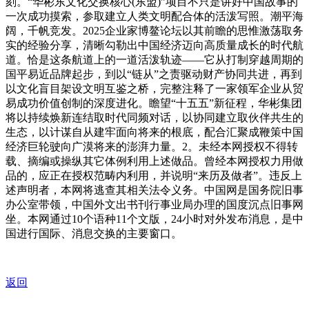
刻。“华彬东文化交换核心(东盟)”项目不只是讲好中国故事的
一次成功摸索，参取建立人类文明配合体的活泼写照。潮平海
阔，千帆竞发。2025企业家博鳌论坛以其前瞻的思惟激荡取务
实的经验分享，清晰勾勒出中国经济迈向高质量成长的时代航
道。恰是这条航道上的一道活泼轨迹——它从打制穿越周期的
国平易近品牌起步，到以“链从”之责驱动财产协同共进，再到
以文化盲目架设文明互鉴之桥，完整注释了一家领军企业从贸
易成功价值创制的深度进化。瞻望“十五五”新征程，华彬集团
将以持续焕新连结取时代同频对话，以协同建立取伙伴共生的
生态，以计谋自从建牢面向将来的根底，配合汇聚成鞭策中国
经济巨轮驶向广漠将来的澎湃力量。2。未经本网授权不得转
载、摘编或操纵其它体例利用上述做品。曾经本网授权力用做
品的，应正在授权范畴内利用，并说明“来历及做者”。违反上
述声明者，本网将逃查其相关法令义务。中国网是国务院旧事
办公室带领，中国外文出书刊行事业局办理的国度沉点旧事网
坐。本网通过10个语种11个文版，24小时对外发布消息，是中
国进行国际、消息交换的主要窗口。
返回