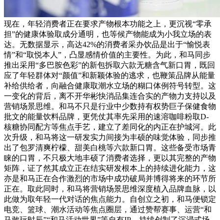
现在，年轻消费者正在要求产物根本功能之上，更沉视“零承
担”的健康体验取成分通明，也等候产物能成为小我立场的表
达。无数据显示，高达42%的消费者采办饮品是出于“愉悦表
情”和“取悦本人”，凸显感情价值的主要性。为此，和马同步
推出采用“多巴胺色彩”的新包拆取六款无糖含气新口胃，既回
应了年轻群体对“颜值”和新颖体验的逃求，也鞭策品牌从能量
补给供给者，向融合健康取潮水立场的糊口体例符号转型。这
一变化的背后，离不开华彬快消品集连合实的产物力支持以及
营销场景思维。和马不只是行业中少数持有权势巨子保健食物
批文的能量饮料品牌，更凭仗其率先采用的速溶咖啡粉取D-
核糖协同配方等焦点手艺，建立了差同化的内正在护城河。此
次升级，和马将这一研发实力间接为丰硕的味觉体验，同步推
出了包罗清爽柠檬、甜美白桃等六款新口胃。这些备受市场青
睐的口胃，不只极大地丰硕了消费者选择，更以其完整的产物
矩阵，证了然其成立正在结实研发根本上的持续进化能力，这
亦是和马正在合作激烈的市场中成功破局并博得将来的环节所
正在。取此同时，和马将营销场景思维深度植入品牌血脉，以
此做为取年轻一代对话的焦点能力。自创立之初，和马便锁定
电竞、篮球、潮水活动等焦点圈层，通过赞帮赛事、运营“和
马敢玩时辰”“和马活动世界”等自有IP，持续创制了沉浸式场