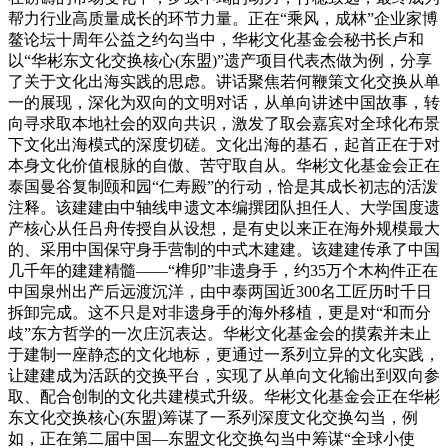
帮力行业高质量成长的环节力量。正在“乘风，成林”企业家博
鳌论坛十周年公益之约勾当中，华彬文化基金会秘书长卢和
以“华彬东文化交换核心(东盟)”遗产项目代表杰做为例，分享
了关于文化出海实践的思虑。讲话聚焦若何鞭策文化交换从单
一的展现，深化为双向的文明对话，从单向讲述中国故事，转
向寻求取本地社会的双向共识，激发了取会嘉宾对全球化布景
下文化出海模式的深度切磋。文化出海的基石，起首正在于对
本身文化价值根脉的自傲、苦守取自从。华彬文化基金会正在
泰国曼谷复制颐和园“仁寿殿”的行动，恰是其成长初志的活泼
注释。该建建由中轴线申遗文本编撰团队担任人、大学国度遗
产核心从任吕舟传授自从设想，是有史以来正在海外规模最大
的、采用中国保守身手营制的中式木建建。该建建传承了中国
几千年的建建精髓——“榫卯”非遗身手，约35万个木构件正在
中国泉州出产后远渡沉洋，由中泰两国近300名工匠历时千日
拆卸完成。这不只是对非遗身手的海外移植，更是对“和而分
歧”东方哲学的一次庄沉表达。华彬文化基金会的摸索并未止
于建制一座静态的文化地标，更通过一系列立异的文化实践，
让建建成为活跃的交换平台，实现了从单向文化输出到双向参
取、配合创制的文化共建模式升级。华彬文化基金会正在华彬
东文化交换核心(东盟)筹谋了一系列深度文化交换勾当，例
如，正在第二届中国—东盟文化交换勾当中筹谋“全球小使