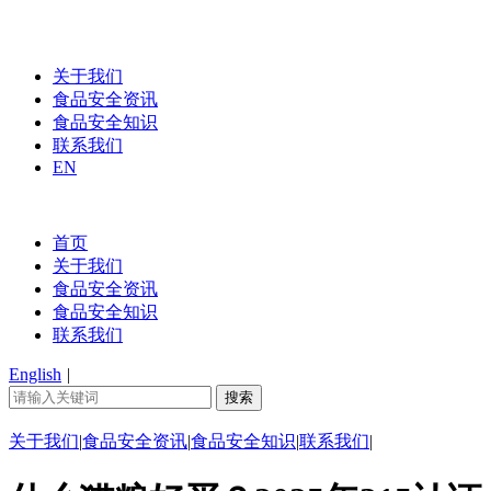
关于我们
食品安全资讯
食品安全知识
联系我们
EN
首页
关于我们
食品安全资讯
食品安全知识
联系我们
English
|
关于我们
|
食品安全资讯
|
食品安全知识
|
联系我们
|