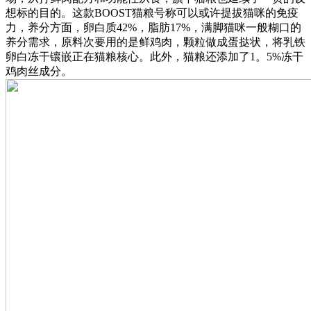
想标的目的。这款BOOST猫粮号称可以或许提拔猫咪的免疫
力，养分方面，卵白质42%，脂肪17%，满脚猫咪一般糊口的
养分需求，原料次要用的是鲜鸡肉，颗粒做成蛋挞状，将乳铁
卵白冻干镶嵌正在猫粮核心。此外，猫粮还添加了1。5%冻干
鸡肉丝成分。