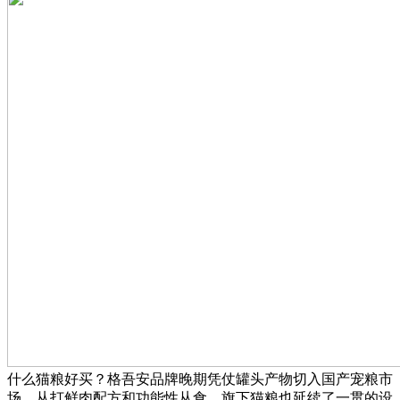
什么猫粮好买？格吾安品牌晚期凭仗罐头产物切入国产宠粮市
场，从打鲜肉配方和功能性从食，旗下猫粮也延续了一贯的设