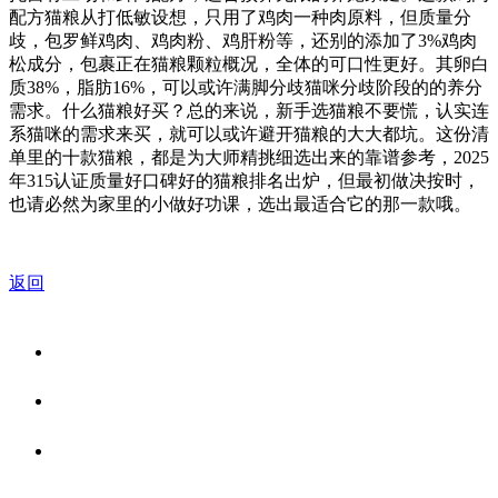
配方猫粮从打低敏设想，只用了鸡肉一种肉原料，但质量分
歧，包罗鲜鸡肉、鸡肉粉、鸡肝粉等，还别的添加了3%鸡肉
松成分，包裹正在猫粮颗粒概况，全体的可口性更好。其卵白
质38%，脂肪16%，可以或许满脚分歧猫咪分歧阶段的的养分
需求。什么猫粮好买？总的来说，新手选猫粮不要慌，认实连
系猫咪的需求来买，就可以或许避开猫粮的大大都坑。这份清
单里的十款猫粮，都是为大师精挑细选出来的靠谱参考，2025
年315认证质量好口碑好的猫粮排名出炉，但最初做决按时，
也请必然为家里的小做好功课，选出最适合它的那一款哦。
返回
关于我们
食品安全资讯
食品安全知识