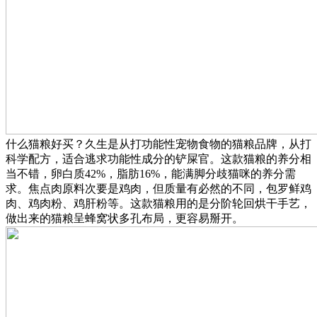
什么猫粮好买？久生是从打功能性宠物食物的猫粮品牌，从打
科学配方，适合逃求功能性成分的铲屎官。这款猫粮的养分相
当不错，卵白质42%，脂肪16%，能满脚分歧猫咪的养分需
求。焦点肉原料次要是鸡肉，但质量有必然的不同，包罗鲜鸡
肉、鸡肉粉、鸡肝粉等。这款猫粮用的是分阶轮回烘干手艺，
做出来的猫粮呈蜂窝状多孔布局，更容易掰开。