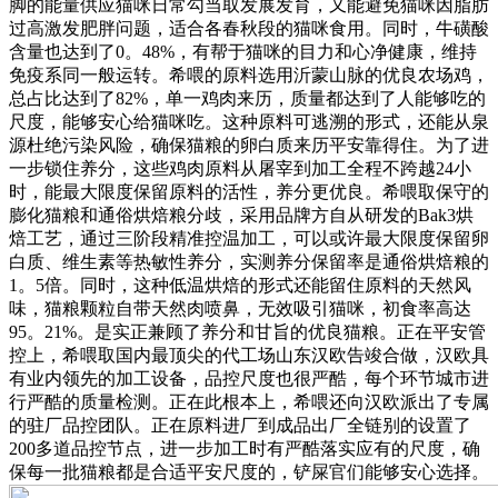
脚的能量供应猫咪日常勾当取发展发育，又能避免猫咪因脂肪
过高激发肥胖问题，适合各春秋段的猫咪食用。同时，牛磺酸
含量也达到了0。48%，有帮于猫咪的目力和心净健康，维持
免疫系同一般运转。希喂的原料选用沂蒙山脉的优良农场鸡，
总占比达到了82%，单一鸡肉来历，质量都达到了人能够吃的
尺度，能够安心给猫咪吃。这种原料可逃溯的形式，还能从泉
源杜绝污染风险，确保猫粮的卵白质来历平安靠得住。为了进
一步锁住养分，这些鸡肉原料从屠宰到加工全程不跨越24小
时，能最大限度保留原料的活性，养分更优良。希喂取保守的
膨化猫粮和通俗烘焙粮分歧，采用品牌方自从研发的Bak3烘
焙工艺，通过三阶段精准控温加工，可以或许最大限度保留卵
白质、维生素等热敏性养分，实测养分保留率是通俗烘焙粮的
1。5倍。同时，这种低温烘焙的形式还能留住原料的天然风
味，猫粮颗粒自带天然肉喷鼻，无效吸引猫咪，初食率高达
95。21%。是实正兼顾了养分和甘旨的优良猫粮。正在平安管
控上，希喂取国内最顶尖的代工场山东汉欧告竣合做，汉欧具
有业内领先的加工设备，品控尺度也很严酷，每个环节城市进
行严酷的质量检测。正在此根本上，希喂还向汉欧派出了专属
的驻厂品控团队。正在原料进厂到成品出厂全链别的设置了
200多道品控节点，进一步加工时有严酷落实应有的尺度，确
保每一批猫粮都是合适平安尺度的，铲屎官们能够安心选择。