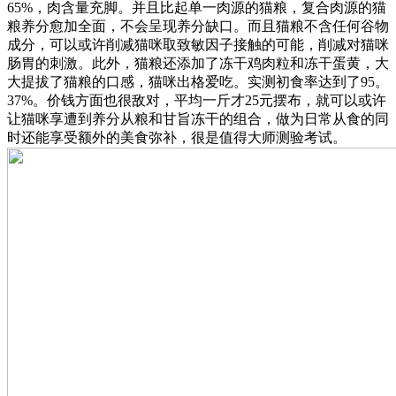
65%，肉含量充脚。并且比起单一肉源的猫粮，复合肉源的猫
粮养分愈加全面，不会呈现养分缺口。而且猫粮不含任何谷物
成分，可以或许削减猫咪取致敏因子接触的可能，削减对猫咪
肠胃的刺激。此外，猫粮还添加了冻干鸡肉粒和冻干蛋黄，大
大提拔了猫粮的口感，猫咪出格爱吃。实测初食率达到了95。
37%。价钱方面也很敌对，平均一斤才25元摆布，就可以或许
让猫咪享遭到养分从粮和甘旨冻干的组合，做为日常从食的同
时还能享受额外的美食弥补，很是值得大师测验考试。