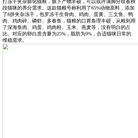
打冻干夹杂膨化猫粮，旗下产物丰硕，可以或许满脚分歧春秋
段猫咪的养分需求。这款猫粮号称利用了65%动物原料，添加
了8拼夹杂冻干，包罗冻干生骨肉、鸡肉、蛋黄、三文鱼、鸭
肉、鸡肉碎、磷虾、多春鱼，猫粮的口胃条理丰硕，从粮则用
了深海鱼肉、鸡蛋、鸡肉粉、玉米、燕麦等，没有明白的占
比。对应的卵白质含量为25%，脂肪为9%，合适猫咪日常的
维稳需求。