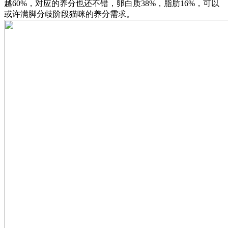
越60%，对应的养分也还不错，卵白质38%，脂肪16%，可以
或许满脚分歧阶段猫咪的养分需求。