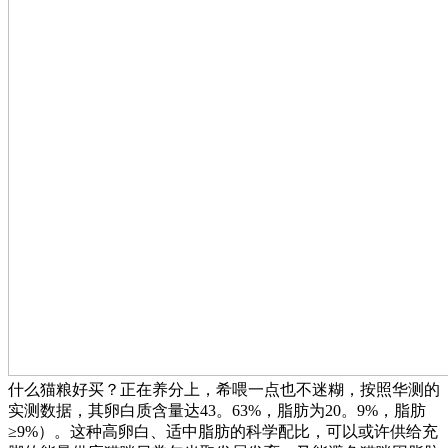
什么猫粮好买？正在养分上，希喂一点也不迷糊，按照华测的
实测数据，其卵白质含量达43。63%，脂肪为20。9%，脂肪
≥9%）。这种高卵白、适中脂肪的科学配比，可以或许供给充