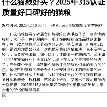
什么猫粮好买？2025年315认证
质量好口碑好的猫粮
发布时间: 2025-12-10 06:45 作者: royal皇家88集团官方网站
什么猫粮好买？铲屎官们想要给自家毛孩子选一款完满的
猫粮，实不是一件容易的事。现正在的猫粮市场品牌越来越
多，每一款产物概况上看都养分充脚、平安健康，但每年315
的问题猫粮却屡禁不止，这也提示我们选猫粮决不克不及掉以
轻心，而要擦亮眼睛，细心对比，才能避开猫粮的坑。
正如
《2025年宠物行业》所展现的，现正在大师的养猫曾经升级
了，养分能否平衡、原料能否清晰才是铲屎官们新的关心的沉
点。这也申明猫粮的养分全面和平安性是权衡猫粮质量的环
节。什么猫粮好买？对此，我找了分歧平台的优良猫粮榜单，
通过度析养分、原料和工艺等多个维度，筛选出了表示最佳的
十款猫粮，2025年315认证质量好口碑好的猫粮排名出炉，感
乐趣的伴侣们能够看看。