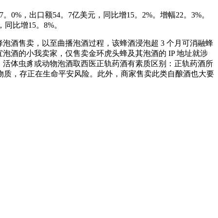
。0%，出口额54。7亿美元，同比增15。2%。增幅22。3%。
，同比增15。8%。
酒售卖，以至曲播泡酒过程，该蜂酒浸泡超 3 个月可消融蜂
酒的小我卖家，仅售卖金环虎头蜂及其泡酒的 IP 地址就涉
，活体虫豸或动物泡酒取西医正轨药酒有素质区别：正轨药酒所
物质，存正在生命平安风险。此外，商家售卖此类自酿酒也大要