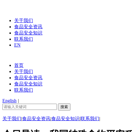
关于我们
食品安全资讯
食品安全知识
联系我们
EN
首页
关于我们
食品安全资讯
食品安全知识
联系我们
English
|
关于我们
|
食品安全资讯
|
食品安全知识
|
联系我们
|