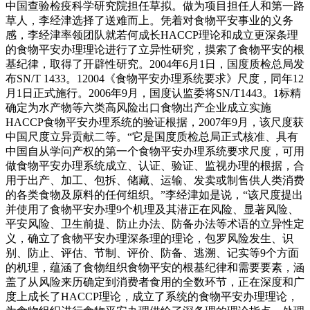
中国查验检疫科学研究院担任草拟。做为项目担任人和第一路
草人，李经津选择了送难而上。凭着对食物平安事业的义务
感，李经津率领团队就若何成长HACCP理论和成立更深条理
的食物平安办理理论进行了立异性研究，摸索了食物平安的根
基纪律，取得了开辟性研究。2004年6月1日，国度质检总局发
布SN/T 1433。12004《食物平安办理系统要求》尺度，同年12
月1日正式施行。2006年9月，国度认监委将SN/T1443。1标精
确定为水产物等六类高风险出口食物出产企业成立实施
HACCP食物平安办理系统的验证根据，2007年9月，该尺度获
中国尺度立异贡献二等。“它是国度质检总局正式核准、具有
中国自从学问产权的第一个食物平安办理系统要求尺度，可用
做食物平安办理系统成立、认证、验证、监视办理的根据，合
用于出产、加工、包拆、储藏、运输、发卖或制售供人类消费
的各类食物及原料的任何组织。”李经津如是说，“该尺度提出
并使用了食物平安办理9个机理及其潜正在风险、显著风险、
平安风险、卫生前提、防止办法、防备办法等术语的立异性定
义，确立了食物平安办理深条理的理论，包罗风险发生、识
别、防止、评估、节制、评价、防备、逃溯、记实等9个方面
的机理，蕴涵了食物组织食物平安的根基纪律和需要要素，涵
盖了从风险来历确定到消费者食用的全数环节，正在深度和广
度上成长了HACCP理论，成立了系统的食物平安办理理论，