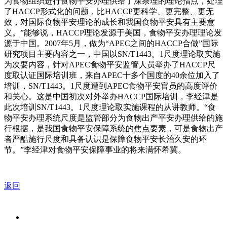
为食物组织进行食物平安办理供给了深条理的理论指点，处理
了HACCP形式化的问题，比HACCP更科学、更完整、更无
效，对国际食物平安理论的成长和我国食物平安具有主要意
义。”能够说，HACCP理论发源于美国，食物平安办理理论发
源于中国。2007年5月，做为“APEC之间的HACCP合做”国际
研究项目主要内容之一，中国以SN/T1443。1尺度理论取实施
为次要内容，针对APEC食物平安监管人员举办了HACCP尺
度取认证国际培训班，来自APEC十多个国度的40余位加入了
培训，SN/T1443。1尺度遭到APEC食物平安官员的高度评价
和关心。这是中国初次对外举办HACCP国际培训，李经津是
此次培训SN/T1443。1尺度理论取实施课程的从讲教师。“食
物平安办理系统尺度是监管部分为食物出产平安办理供给的施
行根据，是我国食物平安保障系统的焦点要素，可是食物出产
者严酷施行尺度和具备认识是保障食物平安长治久安的环
节。”李经津对食物平安保障事业的将来满怀希冀。
返回
关于我们