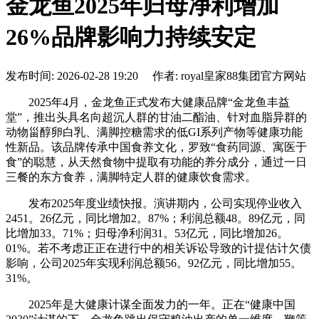
金龙鱼2025年归母净利增加
26%品牌影响力持续安定
发布时间: 2026-02-28 19:20 作者: royal皇家88集团官方网站
2025年4月，金龙鱼正式发布大健康品牌“金龙鱼丰益
堂”，推出头具名向超沉人群的甘油二酯油、针对血脂异群的
动物甾醇卵白乳、满脚控糖需求的低GI系列产物等健康功能
性新品。该品牌传承中国食养文化，罗致“食药同源、寓医于
食”的聪慧，从天然食物中提取有功能的养分成分，通过一日
三餐的东方食养，满脚特定人群的健康饮食需求。
发布2025年度业绩快报。演讲期内，公司实现停业收入
2451。26亿元，同比增加2。87%；利润总额48。89亿元，同
比增加33。71%；归母净利润31。53亿元，同比增加26。
01%。若不考虑正正在进行中的相关诉讼导致的计提估计欠债
影响，公司2025年实现利润总额56。92亿元，同比增加55。
31%。
2025年是大健康计谋全面发力的一年。正在“健康中国