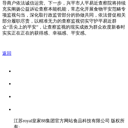
导商户依法诚信运营。下一步，兴平市人平易近查察院将持续
充实阐扬公益诉讼查察本能机能，常态化开展食物平安范畴专
项监视勾当，深化取行政监管部分的协做共同，依法督促相关
部分履职尽责，以精准无力的查察监视切实守护平易近群
众“舌尖上的平安”，让查察监视的现实成效为群众欢度新春时
实实正在正在的获得感、幸福感、平安感。
返回
关于我们
食品安全资讯
食品安全知识
联系我们
江苏royal皇家88集团官方网站食品科技有限公司 版权所
有
·