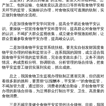
五是实行“从农田到餐桌”的全程。要加大对养殖种植、出
产加工、包拆运输、仓储发卖以及进出口等所有取食物平安相
关环节的监管，实施标识办理，对食物实现可逃溯的轨制，实
正做到食物的全流程。
六是加强食物平安学问宣传，提高全平易近食物平安认
识。要操纵一切宣传食物平安科普学问，提高群众对食物平安
的认识，不竭扩大群众监视收集，成立健全举报激励机制，让
群众普遍参取食物平安办理，提高峻众认识。
二是加强食物平安监管系统扶植。要充实自创发财国度食
物平安办理的经验和监管法子，连系我国的国情，成立适合我
国食物平安环境的监管系统，完全改变政出多门、义务不清的
情况，构成责权分明、协调联动、分析管理的场合排场，把食
物平安监督工做切实落到实处，抓出成效。
总之，我国食物卫生监视办理轨制正逐渐完美，但仍面对
着很多新的挑和，要贯彻“以报酬本，平安第一”的食物监管，
不竭加管力度，通过部分、消费者的配合勤奋，开创食物平安
办理的新场合排场，为泛博群众打制出平安、卫生、高质量的
食物消费。
三是不竭完美健全食物平安监管的法令律例。目前，我国