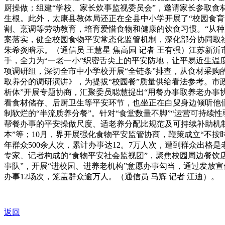
厨操做；组建“学校、家长炊事监视委员会”，邀请家长参取食
生根。此外，太康县教体局还正在全县中小学开展了“校园食
割、烹调等劳动教育，培育爱惜食物和健康的饮食习惯。“从种
案落实，健全校园食物平安常态化监管机制，深化部分协同取
朱希炎暗示。（通信员 王慧星 焦高园 记者 王有强）江苏
手，全力为“一老一小”织密舌尖上的平安防地，让平易近生温度
项调研组，深切全市中小学校开展“全链条”排查，从食材采购
取养分的调研演讲》，为提拔“校园餐”质量供给看法参考。市
析体”开展专题协商，汇聚委员聪慧提出“用餐办事取养老办事
看食材储存、后厨卫生等平安环节，也坐正在白叟身边倾听他
制软烂的“半流质养分餐”。针对“食堂数量不脚”“运营可持续性
帮餐办事的平安操做尺度、适老养分配比规范及可持续补助机制
本”等；10月，界开展强化食物平安监管协商，鞭策成立“不
年群众500余人次，累计办事达12。7万人次，遭到群众出格
专家、记者构成的“食物平安社会监视团”，聚焦校园周边餐饮
事队”，开展“进校园、进养老机构”意愿办事勾当，通过发放
办事12场次，笼盖群众逾万人。（通信员 马辉 记者 江迪）。
返回