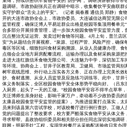
束缚，持续织密织牢食物平安的“防护网”。调研演讲获得市带
题调研。市政协副张兵正在调研中暗示，收集餐饮平安曲联群众
实守护群众“舌尖上的平安”。（记者 揭春雁 通信员 郑静
开的大连市政协全会上，市政协委员、大连诚信达商贸无限公
监管程度，确保泛博人平易近群众出格是校园等集顶用餐单元“
合多部分开展排查管理，进一步加大校园食物平安监管力度，
沉点整治无证运营、发卖过时食物等问题。4月上旬，普兰店
安”为从题结合开展视察。“泉源、过程严管、风险严控，确保
毒区等区域，细致扣问食材采购溯源、从业人员健康办理、食
点领会企业地方厨房配餐流程、运输办理以及食材采购泉源把
走进大连红旗信禾食物无限公司、大连魅力中学，深切加工车
等环境。协商会上，甘井子区教育局、卫健局、市场监管局别离
树牢底线思维、外行动上压实各方义务、正在办理上完美长效机
抄、食材逃溯、从业人员监管及应急练习训练等。此中，甘井子
体义务制落实，全区校园食物平安全体形势平稳向好。（吕东浩
入厨房，起头了一天的工做。“校园食物平安容不得半点草率，
关泛博师生亲身好处，影响千家万户，牵动着不少政协委员的
太康县校园食堂平安监管的提案》。为推进提案打点落实，太康
员来到该县第六尝试学校，对该校餐厅进行例行查抄。工做人
觉的问题提出了整改要求，校方要严酷落实食物平安从体义务，
寻求帮帮。县政协组织委员和相关部分担任同志深切实地调研，
联网﹢明厨亮灶”工程，实现学校餐厅从采购配送验收日常办