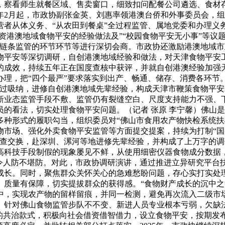
，察看师生就餐区域、售卖窗口，细致扣问配餐公司遴选、食材
年2月起，市政协副张金英、刘惠率领港澳台侨和外事委员会，
营者从体义务、“从农田到餐桌”全过程监管、属地党委和办理义
资港澳地域食物平安的经验做法及”“校园食物平安无小事”等议题
全链条监管的环节环节等进行深切会商。市政协还激励港澳地域
物平安等深切调研，自创港澳地域经验和做法，对天津食物平安工
的成效，持续五年正在国度查核中获评，并就自创港澳经验加强
办理，把“四个最严”要求落实到出产、畅通、储存、消费各环节
通过吸纳，进修自创港澳地域先辈经验，构成天津市鞭策食物平安
新业态监管手段不敷、监管仍有裂缝空白、尺度支持能力不强、
的看法，切实处理食物平安问题。（记者 张原 李宁馨）佛山
种形式的履职勾当，组织委员对“佛山市食用农产物快检系统扶植
市场、强化外卖食物平安监管等方面提交提案，持续为打制“国度
调查交换，赴深圳、漯河等地进修先辈经验，并构成了上万字的
高科技手段制假的现象屡见不鲜，从使用细密仪器食物成分数据
段令人防不堪防。对此，市政协调研演讲，通过推进立异研究平台
成长。同时，聚焦群众关怀关心的急难愁盼问题，存心实打实处理
、质量有保障，切实提拔群众的获得感。“食物财产成长的沉中
中，实现农产物的留样留痕，并同一检测，避免再次流入二级市
。针对佛山食物监管步队不不变、新进人员专业根本亏弱，欠缺
的共治款式，积极向社会借资借智借力，设立食物平安，按期发布