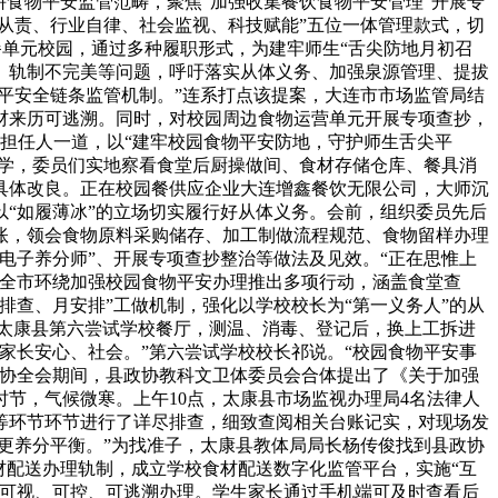
耕食物平安监管范畴，聚焦“加强收集餐饮食物平安管理”开展专
从责、行业自律、社会监视、科技赋能”五位一体管理款式，切
餐单元校园，通过多种履职形式，为建牢师生“舌尖防地月初召
、轨制不完美等问题，呼吁落实从体义务、加强泉源管理、提拔
平安全链条监管机制。”连系打点该提案，大连市市场监管局结
材来历可逃溯。同时，对校园周边食物运营单元开展专项查抄，
担任人一道，以“建牢校园食物平安防地，守护师生舌尖平
西小学，委员们实地察看食堂后厨操做间、食材存储仓库、餐具消
具体改良。正在校园餐供应企业大连增鑫餐饮无限公司，大师沉
“如履薄冰”的立场切实履行好从体义务。会前，组织委员先后
账，领会食物原料采购储存、加工制做流程规范、食物留样办理
电子养分师”、开展专项查抄整治等做法及见效。“正在思惟上
连全市环绕加强校园食物平安办理推出多项行动，涵盖食堂查
查、月安排”工做机制，强化以学校校长为“第一义务人”的从
市太康县第六尝试学校餐厅，测温、消毒、登记后，换上工拆进
家长安心、社会。”第六尝试学校校长祁说。“校园食物平安事
政协全会期间，县政协教科文卫体委员会合体提出了《关于加强
节，气候微寒。上午10点，太康县市场监视办理局4名法律人
等环节环节进行了详尽排查，细致查阅相关台账记实，对现场发
更养分平衡。”为找准子，太康县教体局局长杨传俊找到县政协
材配送办理轨制，成立学校食材配送数字化监管平台，实施“互
的可视、可控、可逃溯办理。学生家长通过手机端可及时查看后