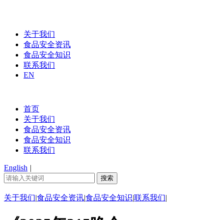
关于我们
食品安全资讯
食品安全知识
联系我们
EN
首页
关于我们
食品安全资讯
食品安全知识
联系我们
English
|
关于我们
|
食品安全资讯
|
食品安全知识
|
联系我们
|