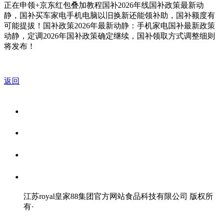
正在申领+京东红包叠加教程国补2026年线国补政策最新动
静，国补买车家电手机电脑以旧换新还能领补助，国补额度有
可能提拔！国补政策2026年最新动静：手机家电国补最新政策
动静，定调2026年国补政策确定继续，国补领取方式调整细则
将发布！
返回
关于我们
食品安全资讯
食品安全知识
联系我们
江苏royal皇家88集团官方网站食品科技有限公司 版权所
有
·
网站地图