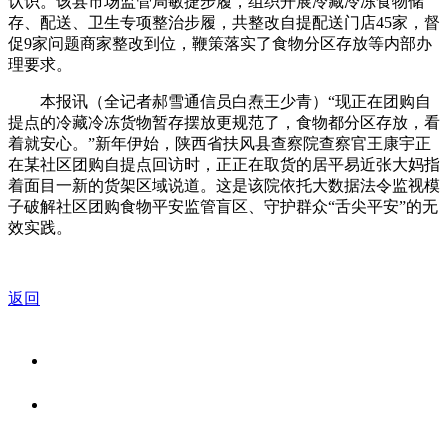
认识。该县市场监管局敏捷步履，组织开展冷藏冷冻食物储
存、配送、卫生专项整治步履，共整改自提配送门店45家，督
促9家问题商家整改到位，鞭策落实了食物分区存放等内部办
理要求。
本报讯（全记者郝雪通信员白焘王少青）“现正在团购自
提点的冷藏冷冻货物暂存摆放更规范了，食物都分区存放，看
着就安心。”新年伊始，陕西省扶风县查察院查察官王康宇正
在某社区团购自提点回访时，正正在取货的居平易近张大妈指
着面目一新的货架区域说道。这是该院依托大数据法令监视模
子破解社区团购食物平安监管盲区、守护群众“舌尖平安”的无
效实践。
返回
关于我们
食品安全资讯