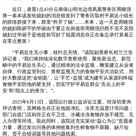
近日，凌晨1点43分云南保山明光边境凤凰警务区周晓强
将一条本该发给媳妇的消息错发到了警务区取村平易近小组长
的联络群接下来，群里“炸开了锅”……本来，这一天是周晓强
的媳妇陈妍宇的华诞由于要正在岗值班周晓强仍然不克不及陪
媳妇过华诞于是他提前写好了祝愿消息存正在备忘录打算着正
在零点整第！
“平易近生无小事，枝叶总关情。”该院副查察长程兰兰告
诉记者，“我们将持续深化数字查察使用，聚焦新业态、新范
畴中的平易近生关心，通过精准的法令监视，鞭策建立从业者
自律、行政监管到位、查察监视无力的食物平安共治款式，用
好大数据这把‘金钥匙’，让‘手艺+监视’成为建牢从泉源到终端
食物平安防地的硬支持，切实守护平易近群众‘舌尖上的平
安’和‘指尖上的便当’。”。
2025年6月13日，该院以行政公益诉讼立案。经深切查询
拜访查明，其网格仓存正在地面净乱、冷库无温度计等问题；
部门自提门店则存正在不卫生、冷藏冷冻食物存放不规范、无
人办理等环境。取此同时，该院还充实策动“益心为公”意愿者
力量，通过发出问卷的体例收集到生鲜食物不新颖、缺斤短
两、货不合错误版等其他问题线索。