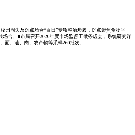
校园周边及沉点场合“百日”专项整治步履，沉点聚焦食物平
场合、■市局召开2026年度市场监督工做务虚会，系统研究谋
米、面、油、肉、农产物等采样260批次。