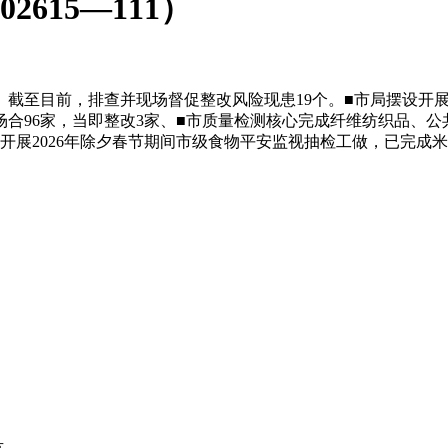
615—111）
至目前，排查并现场督促整改风险现患19个。■市局摆设开展
合96家，当即整改3家、■市质量检测核心完成纤维纺织品、公共
织开展2026年除夕春节期间市级食物平安监视抽检工做，已完成