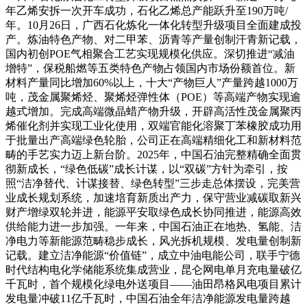
年乙烯安拆一次开车成功，石化乙烯总产能跃升至190万吨/
年。10月26日，广西石化炼化一体化转型升级项目全面建成投
产。炼油特色产物、对二甲苯、沥青等产量创制汗青新记载，
国内初创POE气相聚合工艺实现规模化供应。深切推进“减油
增特”，保税船燃等五类特色产物占领国内市场份额首位。新
材料产量同比增加60%以上，十大“产物巨人”产量跨越1000万
吨，茂金属聚烯烃、聚烯烃弹性体（POE）等高端产物实现逾
越式增加。完成高端微晶蜡产物升级，开辟高活性茂金属聚丙
烯催化剂并实现工业化使用，双端官能化溶聚丁苯橡胶成功用
于批量出产高端绿色轮胎，公司正在高端精细化工和新材料范
畴的手艺实力迈上新台阶。2025年，中国石油完整精确全面贯
彻新成长，“绿色低碳”成长计谋，以“双碳”方针为牵引，按
照“洁净替代、计谋接替、绿色转型”三步走总体摆设，完美营
业成长规划系统，加速培育新质出产力，保守营业减碳取新兴
财产增绿双轮并进，能源平安取绿色成长协同推进，能源高效
供给能力进一步加强。一年来，中国石油正在地热、氢能、洁
净电力等新能源范畴稳步成长，风光拆机规模、发电量创制新
记载。建立洁净能源“价值链”，成立中油电能公司，联手宁德
时代结构电化学储能系统集成营业，昆仑网电单月充电量破亿
千瓦时，首个规模化绿电外送项目——油田昂格风电项目累计
发电量冲破11亿千瓦时，中国石油全年洁净能源发电量跨越