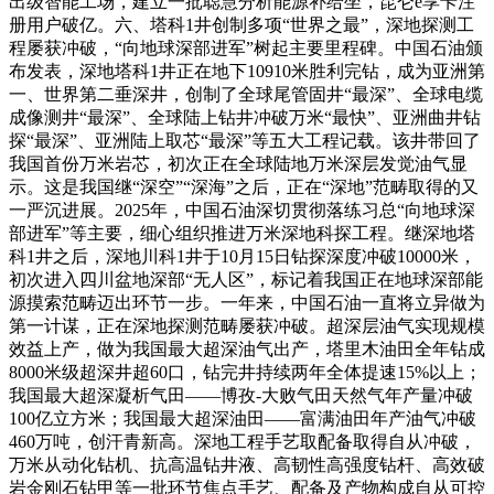
出级智能工场，建立一批聪慧分析能源补给坐，昆仑e享卡注
册用户破亿。六、塔科1井创制多项“世界之最”，深地探测工
程屡获冲破，“向地球深部进军”树起主要里程碑。中国石油颁
布发表，深地塔科1井正在地下10910米胜利完钻，成为亚洲第
一、世界第二垂深井，创制了全球尾管固井“最深”、全球电缆
成像测井“最深”、全球陆上钻井冲破万米“最快”、亚洲曲井钻
探“最深”、亚洲陆上取芯“最深”等五大工程记载。该井带回了
我国首份万米岩芯，初次正在全球陆地万米深层发觉油气显
示。这是我国继“深空”“深海”之后，正在“深地”范畴取得的又
一严沉进展。2025年，中国石油深切贯彻落练习总“向地球深
部进军”等主要，细心组织推进万米深地科探工程。继深地塔
科1井之后，深地川科1井于10月15日钻探深度冲破10000米，
初次进入四川盆地深部“无人区”，标记着我国正在地球深部能
源摸索范畴迈出环节一步。一年来，中国石油一直将立异做为
第一计谋，正在深地探测范畴屡获冲破。超深层油气实现规模
效益上产，做为我国最大超深油气出产，塔里木油田全年钻成
8000米级超深井超60口，钻完井持续两年全体提速15%以上；
我国最大超深凝析气田——博孜-大败气田天然气年产量冲破
100亿立方米；我国最大超深油田——富满油田年产油气冲破
460万吨，创汗青新高。深地工程手艺取配备取得自从冲破，
万米从动化钻机、抗高温钻井液、高韧性高强度钻杆、高效破
岩金刚石钻甲等一批环节焦点手艺、配备及产物构成自从可控