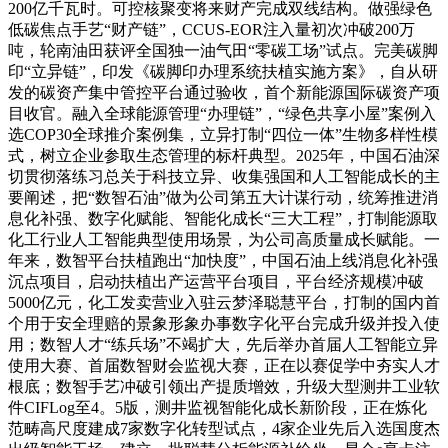
200亿千瓦时。可控核聚变将来财产完成双线结构。做强绿色
低碳焦点手艺“财产链”，CCUS-EOR注入量初次冲破200万
吨，轮南油田获评全国独一油气田“零碳工场”试点。完美碳脚
印“立异链”，印发《碳脚印办理系统扶植实施方案》，自从研
发的碳资产集中管控平台通过验收，首个新能源国际碳资产项
目收官。融入全球能源管理“办理链”，“绿色共享小屋”案例入
选COP30全球推介案例集，立异打制“四位一体”生物多样性模
式，树立企业参取生态管理的标杆典型。2025年，中国石油深
切贯彻落练习总关于科技立异、收集强国和人工智能成长的主
要阐述，把“数智石油”做为公司第五大计谋行动，统筹推进消
息化补强、数字化赋能、智能化成长“三大工程”，打制能源取
化工行业人工智能典型使用场景，为公司高质量成长赋能。一
年来，数智平台扶植跑出“加快度”，中国石油上线消息化补强
沉点项目，启动扶植出产运营平台项目，平台经济规模冲破
5000亿元，化工发卖营业入驻云梦泽聪慧平台，打制的国内首
个用于安全理赔的景象形象办事数字化平台完成升级并投入使
用；数智人才“练兵场”不竭扩大，先后举办首届人工智能立异
使用大赛、首届数智财会监视大赛，正在以赛促学中夯实人才
根底；数智手艺冲破引领出产提质增效，升级大型测井工业软
件CIFLog至4。5版，测井监视智能化成长新阶段，正在炼化
范畴高尺度建成7家数字化转型试点，4家企业先后入选国度杰