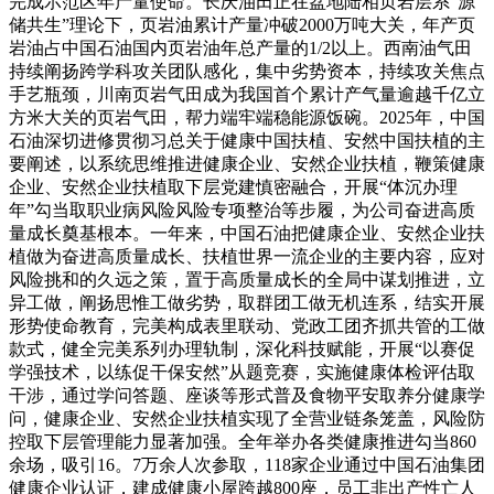
完成示范区年产量使命。长庆油田正在盆地陆相页岩层系“源
储共生”理论下，页岩油累计产量冲破2000万吨大关，年产页
岩油占中国石油国内页岩油年总产量的1/2以上。西南油气田
持续阐扬跨学科攻关团队感化，集中劣势资本，持续攻关焦点
手艺瓶颈，川南页岩气田成为我国首个累计产气量逾越千亿立
方米大关的页岩气田，帮力端牢端稳能源饭碗。2025年，中国
石油深切进修贯彻习总关于健康中国扶植、安然中国扶植的主
要阐述，以系统思维推进健康企业、安然企业扶植，鞭策健康
企业、安然企业扶植取下层党建慎密融合，开展“体沉办理
年”勾当取职业病风险风险专项整治等步履，为公司奋进高质
量成长奠基根本。一年来，中国石油把健康企业、安然企业扶
植做为奋进高质量成长、扶植世界一流企业的主要内容，应对
风险挑和的久远之策，置于高质量成长的全局中谋划推进，立
异工做，阐扬思惟工做劣势，取群团工做无机连系，结实开展
形势使命教育，完美构成表里联动、党政工团齐抓共管的工做
款式，健全完美系列办理轨制，深化科技赋能，开展“以赛促
学强技术，以练促干保安然”从题竞赛，实施健康体检评估取
干涉，通过学问答题、座谈等形式普及食物平安取养分健康学
问，健康企业、安然企业扶植实现了全营业链条笼盖，风险防
控取下层管理能力显著加强。全年举办各类健康推进勾当860
余场，吸引16。7万余人次参取，118家企业通过中国石油集团
健康企业认证，建成健康小屋跨越800座，员工非出产性亡人