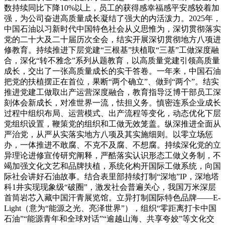
数持续同比下降10%以上，员工的获得感幸福感平安感较着加
强，为公司奋进高质量成长凝结了强大的内活泼力。2025年，
中国石油以习新时代中国特色社会从义思惟为，深切贯彻落实
党的二十大及二十届历次全会，结实开展深切贯彻地方八项进
修教育。持续推进下层党建“三根基”扶植取“三基”工做深度融
合，深化“转不雅念”系列从题教育，以高质量党建引领高质量
成长，交出了一张高质量成长的实干答卷。一年来，中国石油
把党的扶植摆正在首位，果断“两个确立”、做到“两个”。结实
推进党建工做取出产运营深度融合，教育指导泛博干部员工深
刻体会新成长，对准世界一流，怯担义务。慎密连系企业成长
过程中组织布局、运营模式、出产流程等变化，动态优化下层
党组织设置，鞭策党的组织和工做无效笼盖。纵深推进全面从
严治党，从严从实落实地方八项及其实施细则。以零立场惩
办，一体推进不敢腐、不克不及腐、不想腐。持续深化党的立
异理论进修宣传研究阐释，严酷落实认识形态工做义务制，不
竭加强文化文艺和品牌扶植，系统化构开国际工做系统，向国
际社会讲好石油故事。结合表里部持续打制“深地”IP，深地塔
科1井实现现象级“破圈”，激发社会普遍关心，我国万米深层
首筒岩芯入藏中国汗青展览馆。立异打制国际特色品牌——E-
Light（意为“能源之光、亮泽世界”），组织“零距离打卡中国
石油”“能源青年和全球对话”“逾越山海、共享夸姣”等文化交