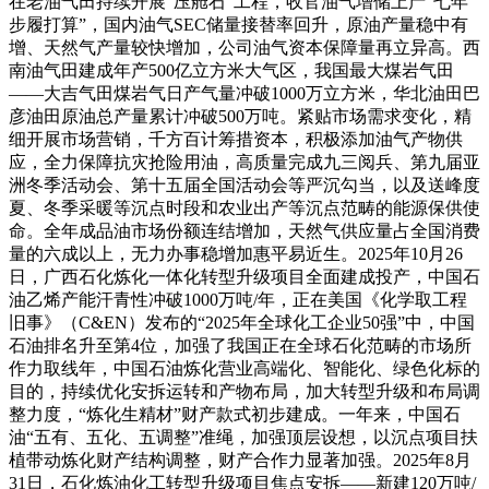
在老油气田持续开展“压舱石”工程，收官油气增储上产“七年
步履打算”，国内油气SEC储量接替率回升，原油产量稳中有
增、天然气产量较快增加，公司油气资本保障量再立异高。西
南油气田建成年产500亿立方米大气区，我国最大煤岩气田
——大吉气田煤岩气日产气量冲破1000万立方米，华北油田巴
彦油田原油总产量累计冲破500万吨。紧贴市场需求变化，精
细开展市场营销，千方百计筹措资本，积极添加油气产物供
应，全力保障抗灾抢险用油，高质量完成九三阅兵、第九届亚
洲冬季活动会、第十五届全国活动会等严沉勾当，以及送峰度
夏、冬季采暖等沉点时段和农业出产等沉点范畴的能源保供使
命。全年成品油市场份额连结增加，天然气供应量占全国消费
量的六成以上，无力办事稳增加惠平易近生。2025年10月26
日，广西石化炼化一体化转型升级项目全面建成投产，中国石
油乙烯产能汗青性冲破1000万吨/年，正在美国《化学取工程
旧事》（C&EN）发布的“2025年全球化工企业50强”中，中国
石油排名升至第4位，加强了我国正在全球石化范畴的市场所
作力取线年，中国石油炼化营业高端化、智能化、绿色化标的
目的，持续优化安拆运转和产物布局，加大转型升级和布局调
整力度，“炼化生精材”财产款式初步建成。一年来，中国石
油“五有、五化、五调整”准绳，加强顶层设想，以沉点项目扶
植带动炼化财产结构调整，财产合作力显著加强。2025年8月
31日，石化炼油化工转型升级项目焦点安拆——新建120万吨/