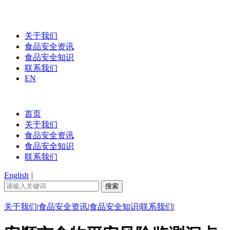
关于我们
食品安全资讯
食品安全知识
联系我们
EN
首页
关于我们
食品安全资讯
食品安全知识
联系我们
English
|
关于我们
|
食品安全资讯
|
食品安全知识
|
联系我们
|