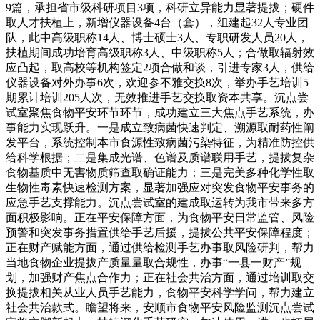
9篇，承担省市级科研项目3项，科研立异能力显著提拔；硬件
取人才扶植上，新增仪器设备4台（套），组建起32人专业团
队，此中高级职称14人、博士硕士3人、专职研发人员20人，
扶植期间成功培育高级职称3人、中级职称5人；合做取辐射效
应凸起，取高校等机构签定2项合做和谈，引进专家3人，供给
仪器设备对外办事6次，欢迎参不雅交换8次，举办手艺培训5
期累计培训205人次，无效推进手艺交换取资本共享。沉点尝
试室聚焦食物平安环节环节，成功建立三大焦点手艺系统，办
事能力实现跃升。一是成立致病菌快速判定、溯源取耐药性阐
发平台，系统控制本市食源性致病菌污染特征，为精准防控供
给科学根据；二是集成光谱、色谱及质谱联用手艺，提拔复杂
食物基质中无害物质筛查取确证能力；三是完美多种化学性取
生物性毒素快速检测方案，显著加强应对突发食物平安事务的
应急手艺支撑能力。沉点尝试室的建成取运转为我市带来多方
面积极影响。正在平安保障方面，为食物平安日常监管、风险
预警和突发事务措置供给手艺后援，提拔公共平安保障程度；
正在财产赋能方面，通过供给检测手艺办事取风险研判，帮力
当地食物企业提拔产质量量取合规性，办事“一县一财产”规
划，加强财产焦点合作力；正在社会共治方面，通过培训取交
换提拔相关从业人员手艺能力，食物平安科学学问，帮力建立
社会共治款式。瞻望将来，安顺市食物平安风险监测沉点尝试